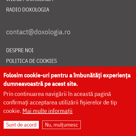
RADIO DOXOLOGIA
DESPRE NOI
POLITICA DE COOKIES
DONEAZĂ ONLINE PENTRU CATEDRALA NAȚIONALĂ
Folosim cookie-uri pentru a îmbunătăți experiența
dumneavoastră pe acest site.
Prin continuarea navigării în această pagină
LIVE
confirmați acceptarea utilizării fișierelor de tip
cookie.
Mai multe informații
Site dezvoltat de
DOXOLOGIA MEDIA
,
Sunt de acord
Nu, mulțumesc
Arhiepiscopia Iașilor | ©
doxologia.ro