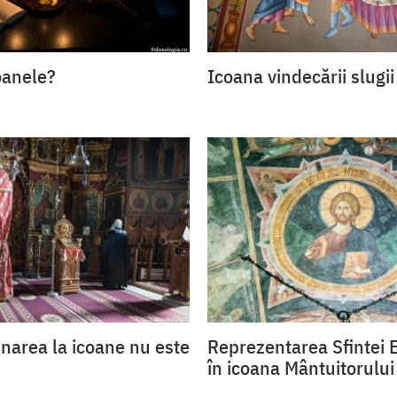
oanele?
Icoana vindecării slugii
inarea la icoane nu este
Reprezentarea Sfintei 
în icoana Mântuitorului