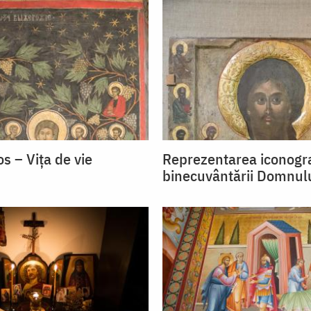
os – Vița de vie
Reprezentarea iconogra
binecuvântării Domnul