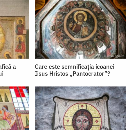
fică a
Care este semnificația icoanei
ui
Iisus Hristos „Pantocrator”?