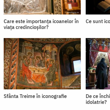
Care este importanța icoanelor în
Ce sunt ic
viața credincioșilor?
Sfânta Treime în iconografie
De ce înch
idolatrie?