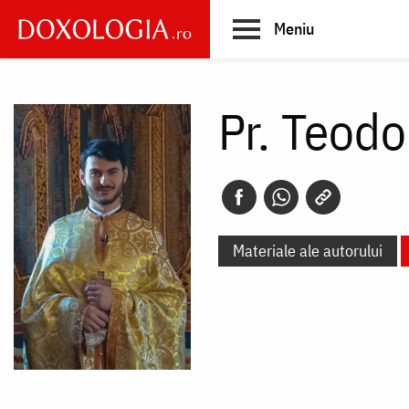
Skip
Meniu
to
main
Main
content
navigation
Pr. Teod
Materiale ale autorului