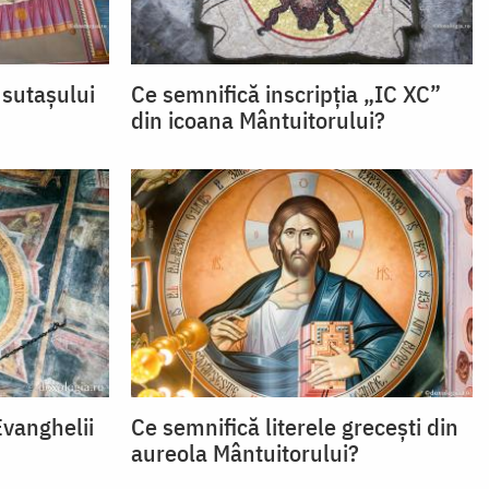
 sutașului
Ce semnifică inscripția „IC XC”
din icoana Mântuitorului?
Evanghelii
Ce semnifică literele grecești din
aureola Mântuitorului?