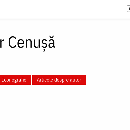
or Cenușă
Iconografie
Articole despre autor