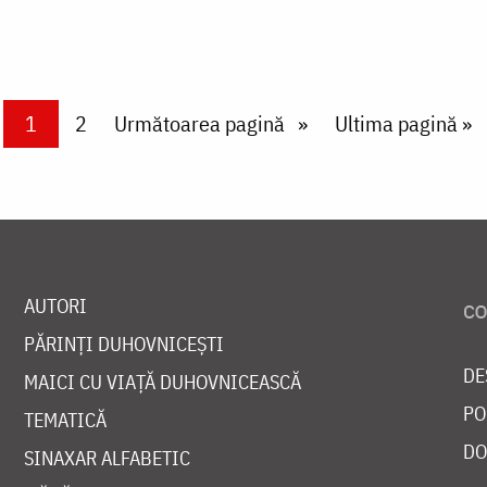
Current page
1
Page
2
Next page
Următoarea pagină
Last page
Ultima pagină »
AUTORI
PĂRINȚI DUHOVNICEȘTI
DE
MAICI CU VIAȚĂ DUHOVNICEASCĂ
PO
TEMATICĂ
DO
SINAXAR ALFABETIC