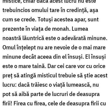
mistice, chiar dacă acest lucru nu este
trebuincios omului tare în credinţă, aşa
cum se crede. Totuşi acestea apar, sunt
prezente în viaţa de monah. Lumea
noastră lăuntrică este o adevărată minune.
Omul înţelept nu are nevoie de o mai mare
minune decât aceea din el însuşi. El însuşi
este o mare taină. Dar cei care vor cu orice
preţ să atingă misticul trebuie să ştie acest
lucru: dacă trăiesc o viaţă lumească, nu
pot să aibă parte de lucruri de deasupra
firii! Firea cu firea, cele de deasupra firii cu