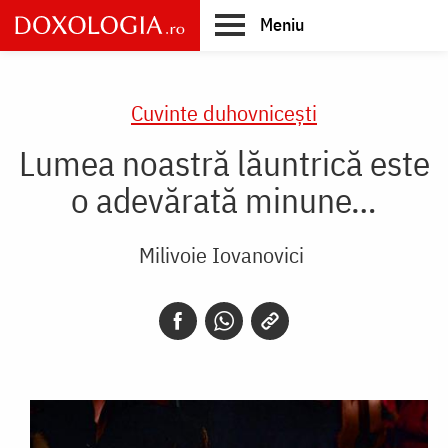
Skip
Meniu
to
main
Main
content
navigation
Cuvinte duhovnicești
Lumea noastră lăuntrică este
o adevărată minune…
Milivoie Iovanovici