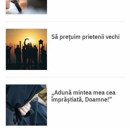
Să prețuim prietenii vechi
„Adună mintea mea cea
împrăștiată, Doamne!”