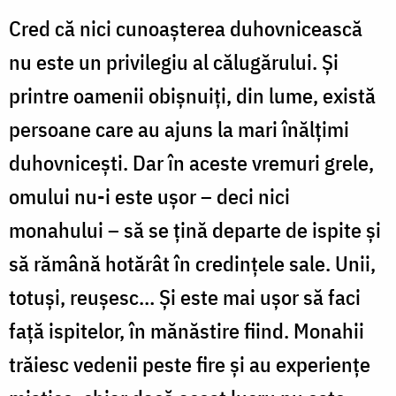
Cred că nici cunoaşterea duhovnicească
nu este un privilegiu al călugărului. Şi
printre oamenii obişnuiţi, din lume, există
persoane care au ajuns la mari înălţimi
duhovniceşti. Dar în aceste vremuri grele,
omului nu-i este uşor – deci nici
monahului – să se ţină departe de ispite şi
să rămână hotărât în credinţele sale. Unii,
totuşi, reuşesc… Şi este mai uşor să faci
faţă ispitelor, în mănăstire fiind. Monahii
trăiesc vedenii peste fire şi au experienţe