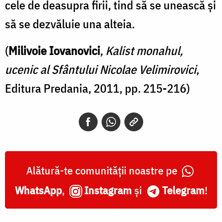
cele de deasupra firii, tind să se unească şi
să se dezvăluie una alteia.
(
Milivoie Iovanovici
,
Kalist monahul,
ucenic al Sfântului Nicolae Velimirovici
,
Editura Predania, 2011, pp. 215-216)
Alătură-te comunității noastre pe
WhatsApp
,
Instagram
și
Telegram
!