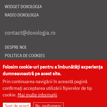
WIDGET DOXOLOGIA
RADIO DOXOLOGIA
DESPRE NOI
POLITICA DE COOKIES
DONEAZĂ ONLINE PENTRU CATEDRALA NAȚIONALĂ
Folosim cookie-uri pentru a îmbunătăți experiența
dumneavoastră pe acest site.
Prin continuarea navigării în această pagină
LIVE
confirmați acceptarea utilizării fișierelor de tip
cookie.
Mai multe informații
Site dezvoltat de
DOXOLOGIA MEDIA
,
Sunt de acord
Nu, mulțumesc