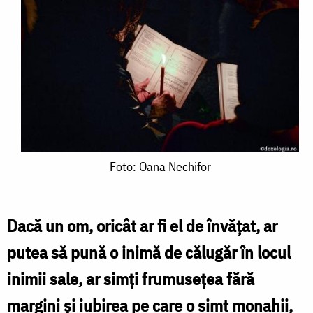
Foto:
Foto: Oana Nechifor
Oana
Nechifor
Dacă un om, oricât ar fi el de învăţat, ar
putea să pună o inimă de călugăr în locul
inimii sale, ar simţi frumuseţea fără
margini şi iubirea pe care o simt monahii,