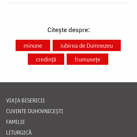
Citește despre:
minune
iubirea de Dumnezeu
credință
frumusețe
VIAȚA BISERICII
CUVINTE DUHOVNICEȘTI
FAMILIE
LITURGICĂ