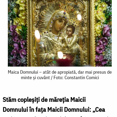
Maica
Maica Domnului – atât de apropiată, dar mai presus de
minte și cuvânt / Foto: Constantin Comici
Domnului
–
atât
Stăm copleșiți de măreția Maicii
de
Domnului în fața Maicii Domnului: „Cea
apropiată,