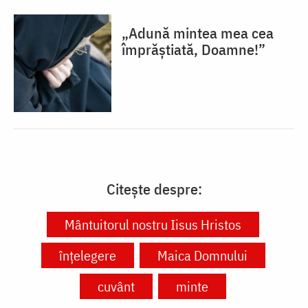
„Adună mintea mea cea
împrăștiată, Doamne!”
Citește despre:
Mântuitorul nostru Iisus Hristos
înțelegere
Maica Domnului
cuvânt
minte