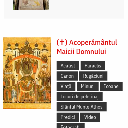
(✝) Acoperământul
Maicii Domnului
Acatist
Paraclis
Canon
Rugăciuni
Viață
Minuni
Icoane
Locuri de pelerinaj
Sfântul Munte Athos
Predici
Video
Fotografii