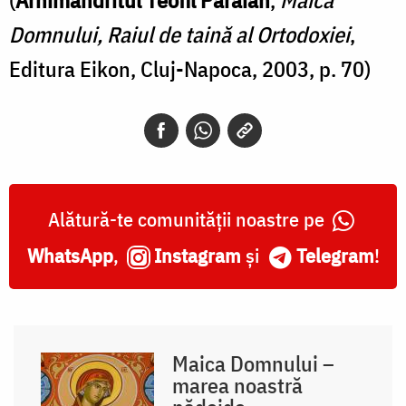
Domnului, Raiul de taină al Ortodoxiei
,
Editura Eikon, Cluj-Napoca, 2003, p. 70)
Alătură-te comunității noastre pe
WhatsApp
,
Instagram
și
Telegram
!
Maica Domnului –
marea noastră