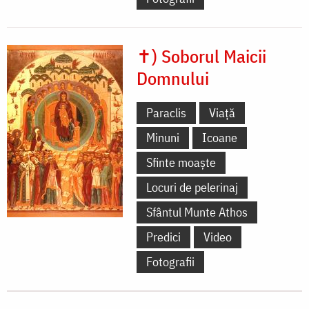
✝) Soborul Maicii
Domnului
Paraclis
Viață
Minuni
Icoane
Sfinte moaște
Locuri de pelerinaj
Sfântul Munte Athos
Predici
Video
Fotografii