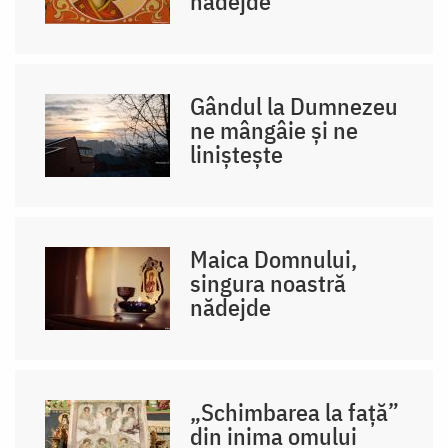
nădejde
Gândul la Dumnezeu
ne mângâie și ne
liniștește
Maica Domnului,
singura noastră
nădejde
„Schimbarea la față”
din inima omului