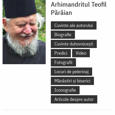
Arhimandritul Teofil
Părăian
Cuvinte ale autorului
Biografie
Cuvinte duhovnicești
Predici
Video
Fotografii
Locuri de pelerinaj
Mănăstiri și biserici
Iconografie
Articole despre autor