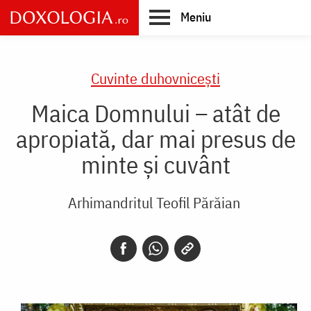
Skip
Meniu
to
main
Main
content
navigation
Cuvinte duhovnicești
Maica Domnului – atât de
apropiată, dar mai presus de
minte și cuvânt
Arhimandritul Teofil Părăian