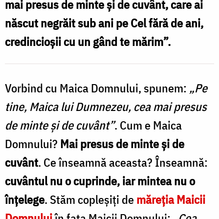
mai presus de minte și de cuvânt, care ai
dar
născut negrăit sub ani pe Cel fără de ani,
mai
credincioșii cu un gând te mărim”.
presus
de
minte
Vorbind cu Maica Domnului, spunem:
„Pe
și
tine, Maica lui Dumnezeu, cea mai presus
cuvânt
de minte și de cuvânt”
. Cum e Maica
/
Domnului?
Mai presus de minte și de
Foto:
cuvânt
. Ce înseamnă aceasta? Înseamnă:
Constantin
cuvântul nu o cuprinde, iar mintea nu o
Comici
înțelege
. Stăm copleșiți de
măreția Maicii
Domnului
în fața Maicii Domnului:
„Cea