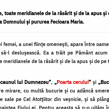
e, toate meridianele de la răsărit și de la apus ș
a Domnului și pururea Fecioara Maria.
i femei, a unei fiinţe omeneşti, apare între oamen
i să-l desluşească. Ea a trăit pe Pământ acum
te meridianele de la răsărit şi de la apus și de p
caunul lui Dumnezeu”
,
„
Poarta cerului
”
şi
„Buc
re mirare, cu multă bucurie
şi cu adâncă smeren
e sale pe Cel Atotţiitor din veşnicie, şi să plâ
aintea Fiului ei. Pentru aceasta să n-o uităm î