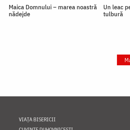
Maica Domnului – marea noastră
Un leac p
nădejde
tulbură
Ma
VIAȚA BISERICII
CUVINTE DUHOVNICEȘTI