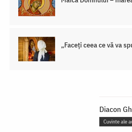
„Faceți ceea ce vă va sp
Diacon Gh
Cuvinte ale a