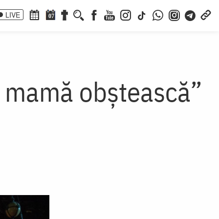
LIVE
07
ă mamă obștească”