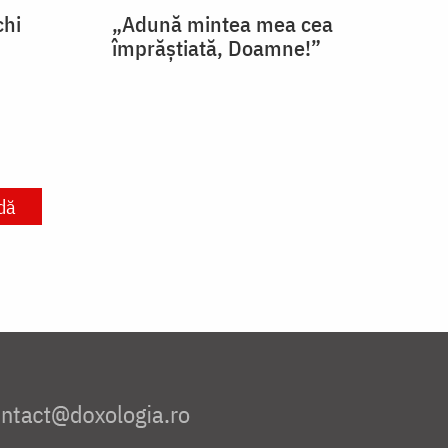
chi
„Adună mintea mea cea
împrăștiată, Doamne!”
dă