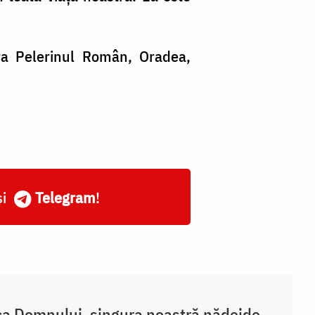
ra Pelerinul Român, Oradea,
și
Telegram
!
a Domnului, singura noastră nădejde