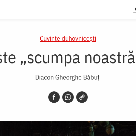
Cuvinte duhovnicești
ste „scumpa noastr
Diacon Gheorghe Băbuț