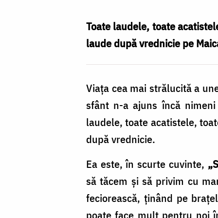
este
„scumpa
Toate laudele, toate acatistel
noastră
laude după vrednicie pe Maic
mamă
obștească”
Viaţa cea mai strălucită a une
/
sfânt n-a ajuns încă nimen
Foto:
laudele, toate acatistele, toa
Pr.
după vrednicie.
Silviu
Cluci
Ea este, în scurte cuvinte,
„S
să tăcem şi să privim cu ma
feciorească, ţinând pe braţel
poate face mult pentru noi în