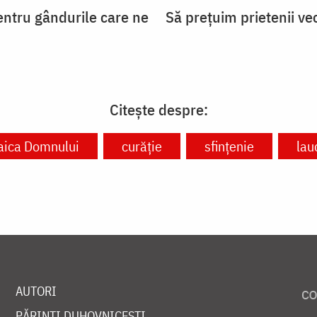
entru gândurile care ne
Să prețuim prietenii ve
Citește despre:
ica Domnului
curăție
sfințenie
lau
AUTORI
PĂRINȚI DUHOVNICEȘTI