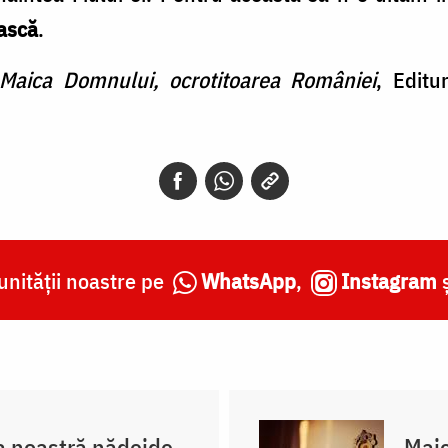
ască
.
Maica Domnului, ocrotitoarea României
, Editu
nității noastre pe
WhatsApp
,
Instagram
 noastră nădejde
Maic