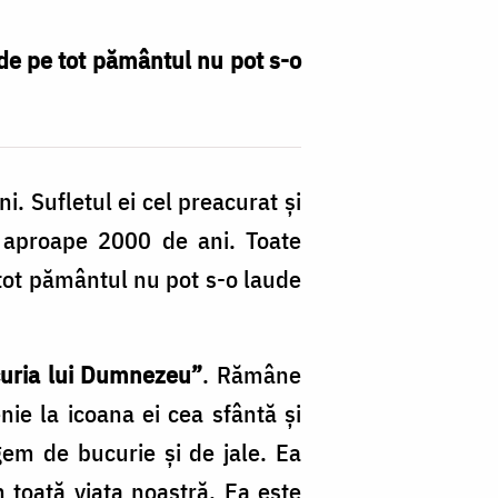
i de pe tot pământul nu pot s-o
i. Sufletul ei cel preacurat şi
 aproape 2000 de ani. Toate
e tot pământul nu pot s-o laude
uria lui Dumnezeu”
. Rămâne
ie la icoana ei cea sfântă şi
ngem de bucurie şi de jale. Ea
n toată viaţa noastră. Ea este