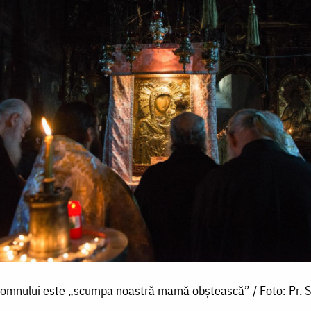
omnului este „scumpa noastră mamă obștească” / Foto: Pr. Si