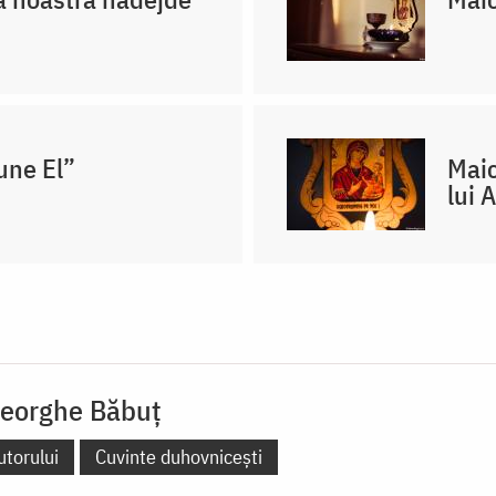
une El”
Maic
lui 
eorghe Băbuț
utorului
Cuvinte duhovnicești