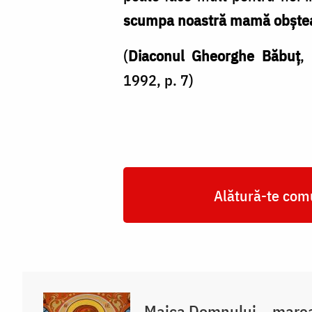
scumpa noastră mamă obște
(
Diaconul Gheorghe Băbuț
,
1992, p. 7)
Alătură-te comu
Maica Domnului – marea