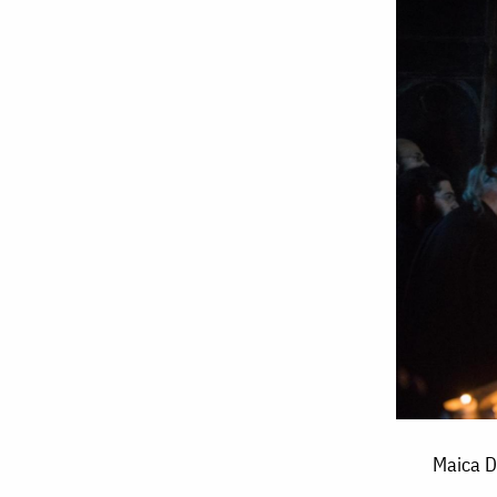
Maica
Maica D
Domnului