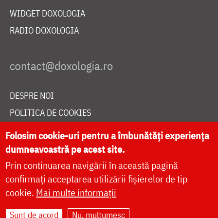
WIDGET DOXOLOGIA
RADIO DOXOLOGIA
DESPRE NOI
POLITICA DE COOKIES
DONEAZĂ ONLINE PENTRU CATEDRALA NAȚIONALĂ
Folosim cookie-uri pentru a îmbunătăți experiența
dumneavoastră pe acest site.
Prin continuarea navigării în această pagină
LIVE
confirmați acceptarea utilizării fișierelor de tip
cookie.
Mai multe informații
Site dezvoltat de
DOXOLOGIA MEDIA
,
Sunt de acord
Nu, mulțumesc