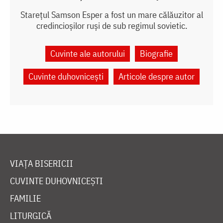
Starețul Samson Esper a fost un mare călăuzitor al
credincioșilor ruși de sub regimul sovietic.
Cuvinte ale autorului
Biografie
Cuvinte duhovnicești
Articole despre autor
VIAȚA BISERICII
CUVINTE DUHOVNICEȘTI
FAMILIE
LITURGICĂ