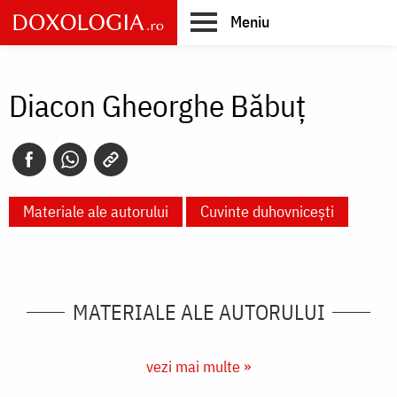
Skip
Meniu
to
main
Main
content
navigation
Diacon Gheorghe Băbuț
Materiale ale autorului
Cuvinte duhovnicești
MATERIALE ALE AUTORULUI
vezi mai multe »