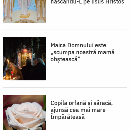
născându-L pe lisus Hristos
Maica Domnului este
„scumpa noastră mamă
obștească”
Copila orfană și săracă,
ajunsă cea mai mare
Împărăteasă