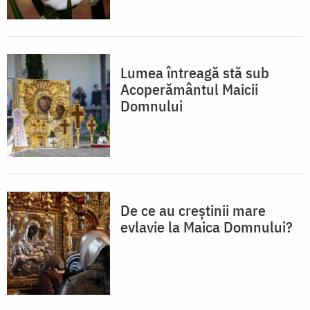
Lumea întreagă stă sub
Acoperământul Maicii
Domnului
De ce au creștinii mare
evlavie la Maica Domnului?