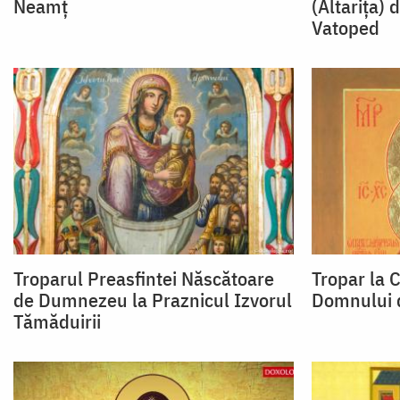
Neamț
(Altarița) 
Vatoped
Troparul Preasfintei Născătoare
Tropar la C
de Dumnezeu la Praznicul Izvorul
Domnului d
Tămăduirii