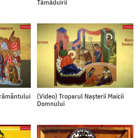
Tămăduirii
erământului
(Video) Troparul Nașterii Maicii
Domnului