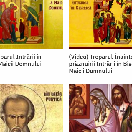
parul Intrării în
(Video) Troparul Înaint
 Maicii Domnului
prăznuirii Intrării în Bi
Maicii Domnului