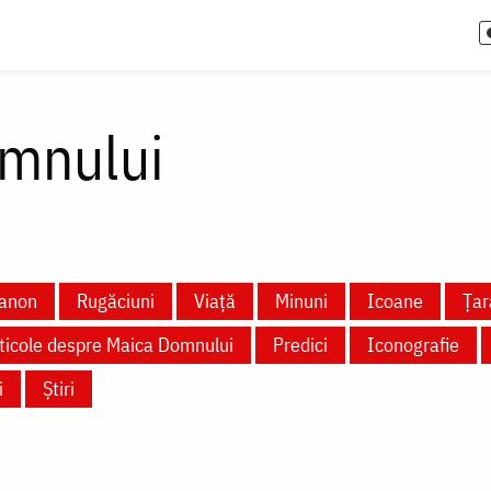
mnului
anon
Rugăciuni
Viață
Minuni
Icoane
Țar
ticole despre Maica Domnului
Predici
Iconografie
i
Știri