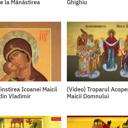
de la Mănăstirea
Ghighiu
instirea Icoanei Maicii
(Video) Troparul Acop
in Vladimir
Maicii Domnului