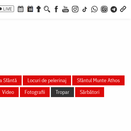
LIVE
08
a Sfântă
Locuri de pelerinaj
Sfântul Munte Athos
Video
Fotografii
Tropar
Sărbători