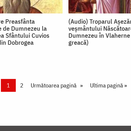
re Preasfânta
(Audio) Troparul Așezăr
e de Dumnezeu la
veșmântului Născătoar
a Sfântului Cuvios
Dumnezeu în Vlaherne 
in Dobrogea
greacă)
Current page
1
Page
2
Next page
Următoarea pagină
Last page
Ultima pagină »