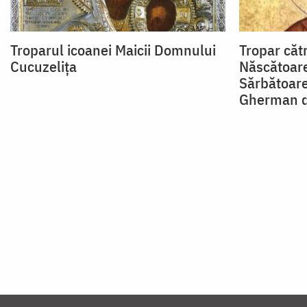
Troparul icoanei Maicii Domnului
Tropar căt
Cucuzeliţa
Născătoar
Sărbătoare
Gherman d
Paginare