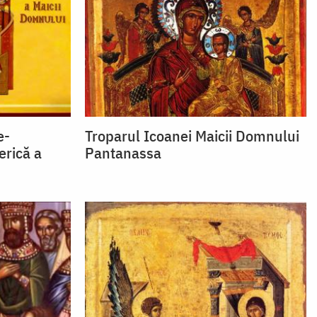
e-
Troparul Icoanei Maicii Domnului
serică a
Pantanassa