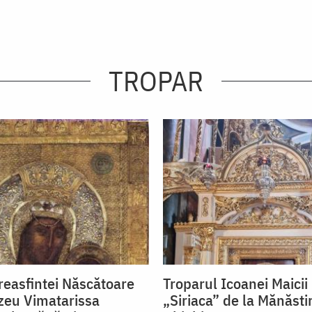
TROPAR
reasfintei Născătoare
Troparul Icoanei Maici
eu Vimatarissa
„Siriaca” de la Mănăsti