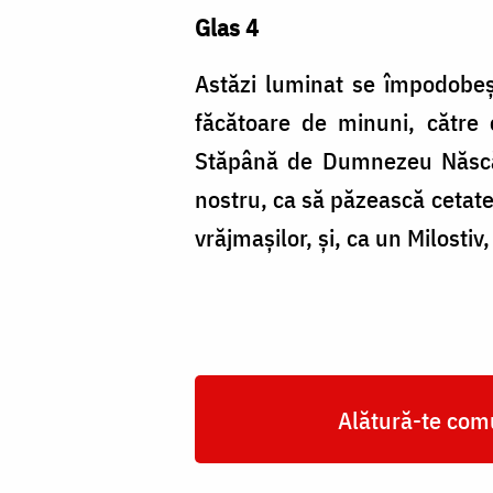
Glas 4
Astăzi luminat se împodobeș
făcătoare de minuni, către 
Stăpână de Dumnezeu Născăt
nostru, ca să păzească cetatea
vrăjmașilor, și, ca un Milosti
Alătură-te comu