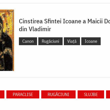
Cinstirea Sfintei Icoane a Maicii 
din Vladimir
Canon
Rugăciuni
Viață
Icoane
PARACLISE
RUGĂCIUNI
SLUJBE