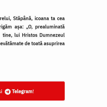
elui, Stăpână, icoana ta cea
trigăm așa: „O, prealuminată
tine, lui Hristos Dumnezeul
i nevătămate de toată asuprirea
și
Telegram
!