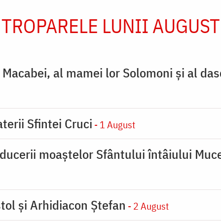
TROPARELE LUNII AUGUST
ţi Macabei, al mamei lor Solomoni şi al das
terii Sfintei Cruci
- 1 August
ducerii moaştelor Sfântului întâiului Muce
tol și Arhidiacon Ștefan
- 2 August