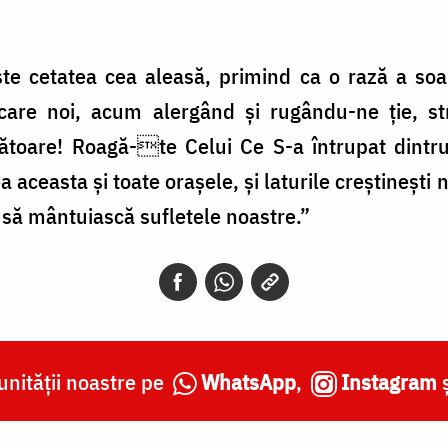
te cetatea cea aleasă, primind ca o rază a soar
care noi, acum alergând și rugându-ne ție, s
oare! Roagă-te Celui Ce S-a întrupat dintru 
 aceasta și toate orașele, și laturile creștineșt
v, să mântuiască sufletele noastre.”
nității noastre pe
WhatsApp
,
Instagram