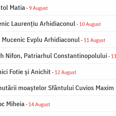
tol Matia
- 9 August
enic Laurențiu Arhidiaconul
- 10 August
e Mucenic Evplu Arhidiaconul
- 11 August
rh Nifon, Patriarhul Constantinopolului
- 1
ici Fotie şi Anichit
- 12 August
utării moaştelor Sfântului Cuvios Maxim 
oc Miheia
- 14 August