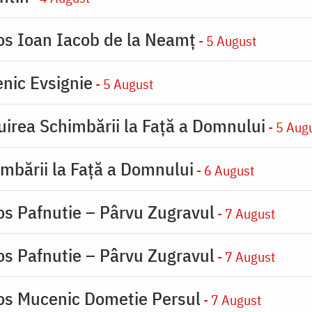
ios Ioan Iacob de la Neamț
- 5 August
nic Evsignie
- 5 August
uirea Schimbării la Faţă a Domnului
- 5 Aug
imbării la Faţă a Domnului
- 6 August
os Pafnutie – Pârvu Zugravul
- 7 August
os Pafnutie – Pârvu Zugravul
- 7 August
ios Mucenic Dometie Persul
- 7 August