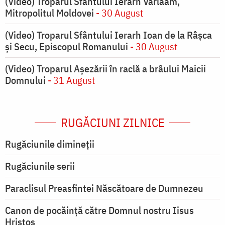
(Video) Troparul Sfântului Ierarh Varlaam,
Mitropolitul Moldovei
- 30 August
(Video) Troparul Sfântului Ierarh Ioan de la Râșca
și Secu, Episcopul Romanului
- 30 August
(Video) Troparul Așezării în raclă a brâului Maicii
Domnului
- 31 August
RUGĂCIUNI ZILNICE
Rugăciunile dimineții
Rugăciunile serii
Paraclisul Preasfintei Născătoare de Dumnezeu
Canon de pocăință către Domnul nostru Iisus
Hristos