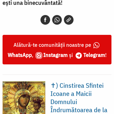
ești una binecuvântată!
Alătură-te comunității noastre pe
WhatsApp
,
Instagram
și
Telegram
!
✝) Cinstirea Sfintei
Icoane a Maicii
Domnului
Îndrumătoarea de la