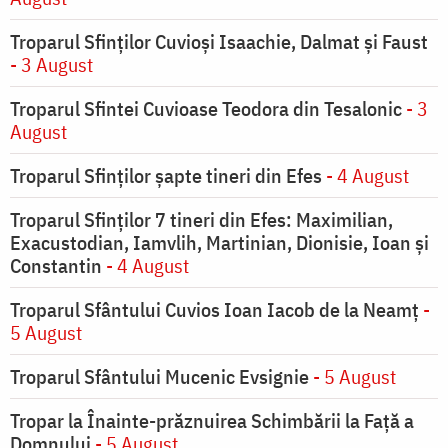
Troparul Sfinţilor Cuvioşi Isaachie, Dalmat şi Faust
- 3 August
Troparul Sfintei Cuvioase Teodora din Tesalonic
- 3
August
Troparul Sfinţilor şapte tineri din Efes
- 4 August
Troparul Sfinţilor 7 tineri din Efes: Maximilian,
Exacustodian, Iamvlih, Martinian, Dionisie, Ioan şi
Constantin
- 4 August
Troparul Sfântului Cuvios Ioan Iacob de la Neamț
-
5 August
Troparul Sfântului Mucenic Evsignie
- 5 August
Tropar la Înainte-prăznuirea Schimbării la Faţă a
Domnului
- 5 August