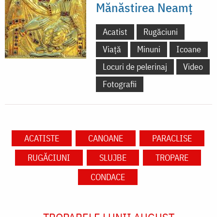
Mănăstirea Neamț
Acatist
Rugăciuni
Viață
Minuni
Icoane
Locuri de pelerinaj
Video
Fotografii
ACATISTE
CANOANE
PARACLISE
RUGĂCIUNI
SLUJBE
TROPARE
CONDACE