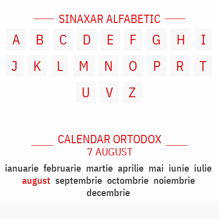
SINAXAR ALFABETIC
A
B
C
D
E
F
G
H
I
J
K
L
M
N
O
P
R
T
U
V
Z
CALENDAR ORTODOX
7 AUGUST
ianuarie
februarie
martie
aprilie
mai
iunie
iulie
august
septembrie
octombrie
noiembrie
decembrie