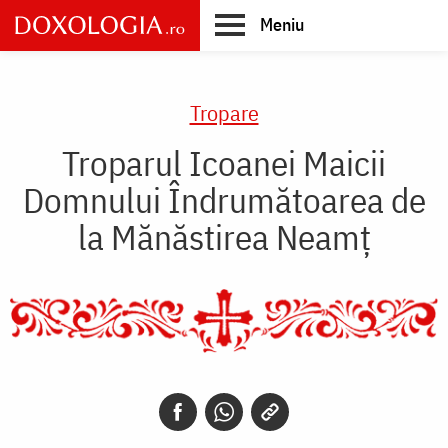
Skip
Meniu
to
main
Main
content
navigation
Tropare
Troparul Icoanei Maicii
Domnului Îndrumătoarea de
la Mănăstirea Neamț