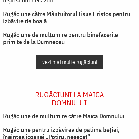
ieşirea din necazuri
Rugăciune către Mântuitorul Iisus Hristos pentru
izbăvire de boală
Rugăciune de mulțumire pentru binefacerile
primite de la Dumnezeu
vezi mai multe rugăciuni
RUGĂCIUNI LA MAICA
DOMNULUI
Rugăciune de mulţumire către Maica Domnului
Rugăciune pentru izbăvirea de patima beției,
înaintea icoanei „Potirul nesecat”