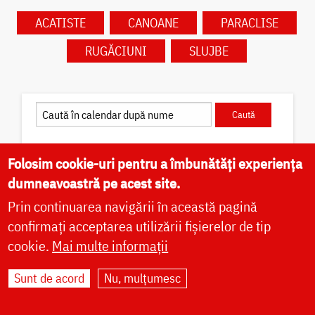
ACATISTE
CANOANE
PARACLISE
RUGĂCIUNI
SLUJBE
Caută în calendar după dată
Folosim cookie-uri pentru a îmbunătăți experiența
dumneavoastră pe acest site.
Prin continuarea navigării în această pagină
confirmați acceptarea utilizării fișierelor de tip
✝) Sfântul Cuvios Pafnutie –
cookie.
Mai multe informații
Pârvu Zugravul
Sunt de acord
Nu, mulțumesc
Sfântul Cuvios Pafnutie, vestit iconar cunoscut cu
numele de Pârvu „Mutul”, s-a născut în Câmpulung
Muscel, la 12 octombrie 1657, ca fiu al preotului