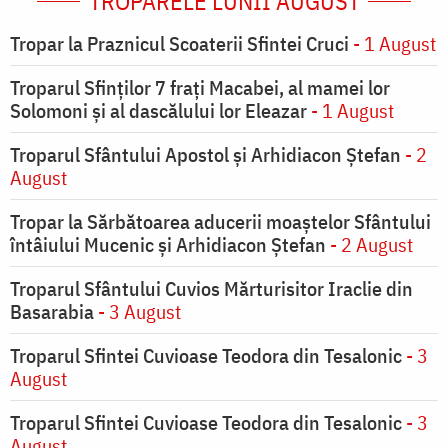
TROPARELE LUNII AUGUST
Tropar la Praznicul Scoaterii Sfintei Cruci
- 1 August
Troparul Sfinţilor 7 fraţi Macabei, al mamei lor
Solomoni şi al dascălului lor Eleazar
- 1 August
Troparul Sfântului Apostol și Arhidiacon Ștefan
- 2
August
Tropar la Sărbătoarea aducerii moaştelor Sfântului
întâiului Mucenic şi Arhidiacon Ştefan
- 2 August
Troparul Sfântului Cuvios Mărturisitor Iraclie din
Basarabia
- 3 August
Troparul Sfintei Cuvioase Teodora din Tesalonic
- 3
August
Troparul Sfintei Cuvioase Teodora din Tesalonic
- 3
August