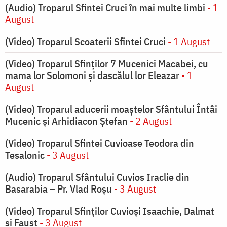
(Audio) Troparul Sfintei Cruci în mai multe limbi
- 1
August
(Video) Troparul Scoaterii Sfintei Cruci
- 1 August
(Video) Troparul Sfinților 7 Mucenici Macabei, cu
mama lor Solomoni și dascălul lor Eleazar
- 1
August
(Video) Troparul aducerii moaștelor Sfântului Întâi
Mucenic și Arhidiacon Ștefan
- 2 August
(Video) Troparul Sfintei Cuvioase Teodora din
Tesalonic
- 3 August
(Audio) Troparul Sfântului Cuvios Iraclie din
Basarabia – Pr. Vlad Roșu
- 3 August
(Video) Troparul Sfinților Cuvioși Isaachie, Dalmat
și Faust
- 3 August