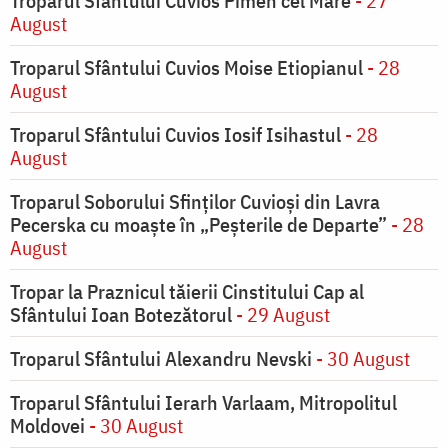
Troparul Sfântului Cuvios Pimen cel Mare
- 27
August
Troparul Sfântului Cuvios Moise Etiopianul
- 28
August
Troparul Sfântului Cuvios Iosif Isihastul
- 28
August
Troparul Soborului Sfinților Cuvioși din Lavra
Pecerska cu moaște în „Peșterile de Departe”
- 28
August
Tropar la Praznicul tăierii Cinstitului Cap al
Sfântului Ioan Botezătorul
- 29 August
Troparul Sfântului Alexandru Nevski
- 30 August
Troparul Sfântului Ierarh Varlaam, Mitropolitul
Moldovei
- 30 August