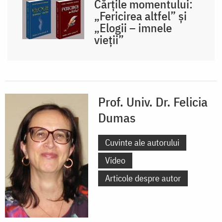
Cărțile momentului:
„Fericirea altfel” și
„Elogii – imnele
vieții”
Prof. Univ. Dr. Felicia
Dumas
Cuvinte ale autorului
Video
Articole despre autor