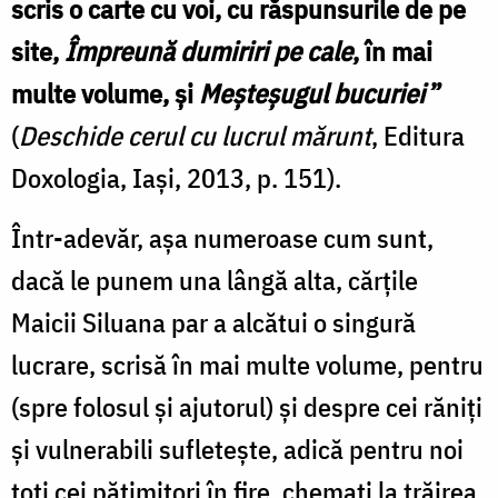
scris o carte cu voi, cu răspunsurile de pe
site,
Împreună dumiriri pe cale
, în mai
multe volume, și
Meșteșugul bucuriei
”
(
Deschide cerul cu lucrul mărunt
, Editura
Doxologia, Iași, 2013, p. 151).
Într-adevăr, așa numeroase cum sunt,
dacă le punem una lângă alta, cărțile
Maicii Siluana par a alcătui o singură
lucrare, scrisă în mai multe volume, pentru
(spre folosul și ajutorul) și despre cei răniți
și vulnerabili sufletește, adică pentru noi
toți cei pătimitori în fire, chemați la trăirea