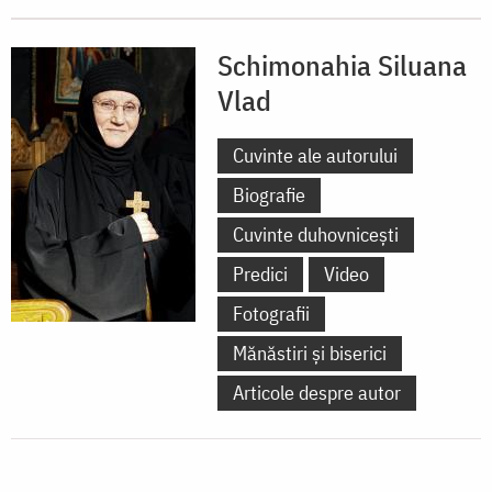
Schimonahia Siluana
Vlad
Cuvinte ale autorului
Biografie
Cuvinte duhovnicești
Predici
Video
Fotografii
Mănăstiri și biserici
Articole despre autor