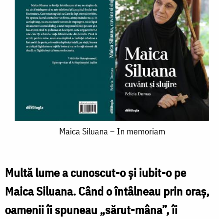
Maica
Maica Siluana – In memoriam
Siluana
–
Multă lume a cunoscut-o și iubit-o pe
In
Maica Siluana. Când o întâlneau prin oraș,
memoriam
oamenii îi spuneau „sărut-mâna”, îi