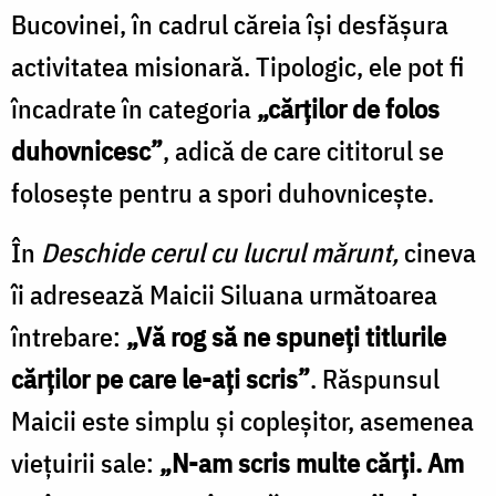
Bucovinei, în cadrul căreia își desfășura
activitatea misionară. Tipologic, ele pot fi
încadrate în categoria
„cărților de folos
duhovnicesc”
, adică de care cititorul se
folosește pentru a spori duhovnicește.
În
Deschide cerul cu lucrul mărunt,
cineva
îi adresează Maicii Siluana următoarea
întrebare:
„Vă rog să ne spuneți titlurile
cărților pe care le-ați scris”
. Răspunsul
Maicii este simplu și copleșitor, asemenea
viețuirii sale:
„N-am scris multe cărți. Am