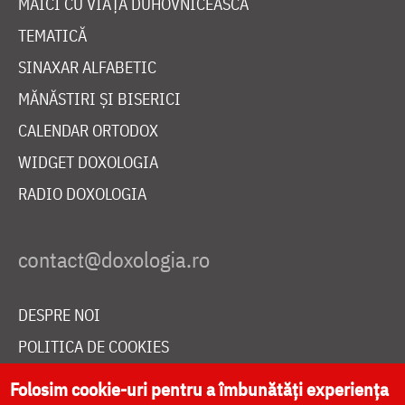
MAICI CU VIAȚĂ DUHOVNICEASCĂ
TEMATICĂ
SINAXAR ALFABETIC
MĂNĂSTIRI ȘI BISERICI
CALENDAR ORTODOX
WIDGET DOXOLOGIA
RADIO DOXOLOGIA
DESPRE NOI
POLITICA DE COOKIES
DONEAZĂ ONLINE PENTRU CATEDRALA NAȚIONALĂ
Folosim cookie-uri pentru a îmbunătăți experiența