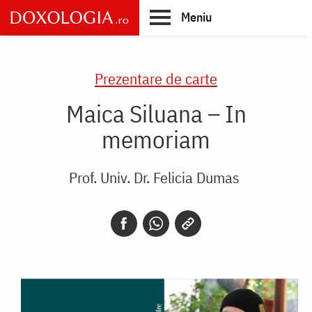
Skip
Meniu
to
main
Main
content
navigation
Prezentare de carte
Maica Siluana – In
memoriam
Prof. Univ. Dr. Felicia Dumas