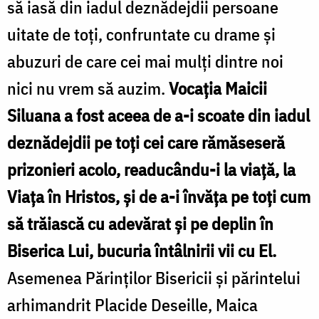
să iasă din iadul deznădejdii persoane
uitate de toți, confruntate cu drame și
abuzuri de care cei mai mulți dintre noi
nici nu vrem să auzim.
Vocația Maicii
Siluana a fost aceea de a-i scoate din iadul
deznădejdii pe toți cei care rămăseseră
prizonieri acolo, readucându-i la viață, la
Viața în Hristos, și de a-i învăța pe toți cum
să trăiască cu adevărat și pe deplin în
Biserica Lui, bucuria întâlnirii vii cu El.
Asemenea Părinților Bisericii și părintelui
arhimandrit Placide Deseille, Maica