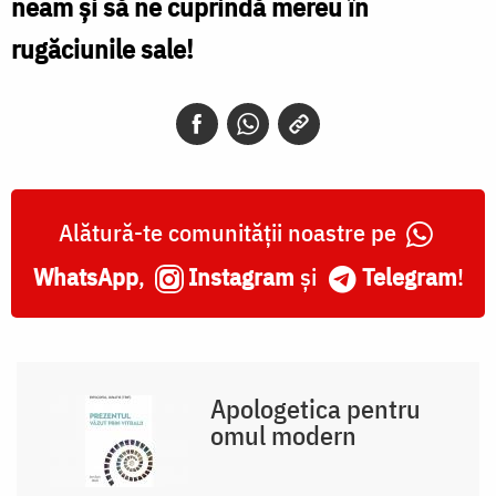
neam și să ne cuprindă mereu în
rugăciunile sale!
Alătură-te comunității noastre pe
WhatsApp
,
Instagram
și
Telegram
!
Apologetica pentru
omul modern