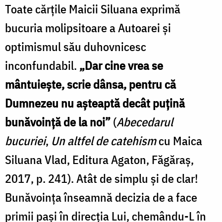
Toate cărțile Maicii Siluana exprimă
bucuria molipsitoare a Autoarei și
optimismul său duhovnicesc
inconfundabil.
„Dar cine vrea se
mântuiește, scrie dânsa, pentru că
Dumnezeu nu așteaptă decât puțină
bunăvoință de la noi”
(
Abecedarul
bucuriei
,
Un altfel de catehism
cu Maica
Siluana Vlad, Editura Agaton, Făgăraș,
2017, p. 241). Atât de simplu și de clar!
Bunăvoința înseamnă decizia de a face
primii pași în direcția Lui, chemându-L în