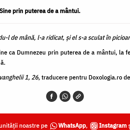
ine prin puterea de a mântui.
-l de mână, l-a ridicat, şi el s-a sculat în picioar
e ca Dumnezeu prin puterea de a mântui, la fel î
ă.
Evanghelii 1, 26
, traducere pentru Doxologia.ro de 
nității noastre pe
WhatsApp
,
Instagram