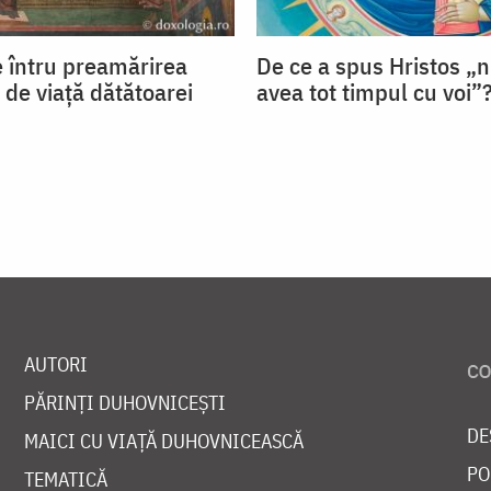
 întru preamărirea
De ce a spus Hristos „n
și de viață dătătoarei
avea tot timpul cu voi”
AUTORI
PĂRINȚI DUHOVNICEȘTI
DE
MAICI CU VIAȚĂ DUHOVNICEASCĂ
PO
TEMATICĂ