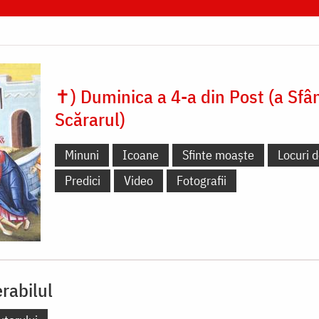
✝) Duminica a 4-a din Post (a Sfâ
Scărarul)
Minuni
Icoane
Sfinte moaște
Locuri d
Predici
Video
Fotografii
rabilul