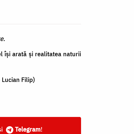
e.
și arată și realitatea naturii
Lucian Filip)
și
Telegram
!