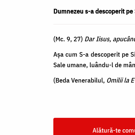
a
Domnului
Dumnezeu s-a descoperit pe S
Dumnezeu
(Mc. 9, 27)
Dar Iisus, apucându
Așa cum S-a descoperit pe Sin
Sale umane, luându-l de mân
(Beda Venerabilul,
Omilii la 
Alătură-te comu