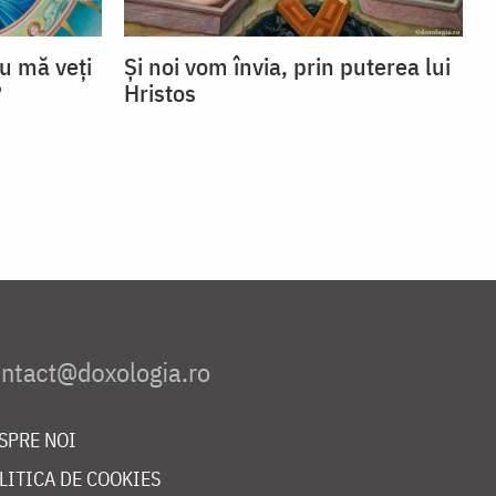
u mă veţi
Și noi vom învia, prin puterea lui
?
Hristos
SPRE NOI
LITICA DE COOKIES