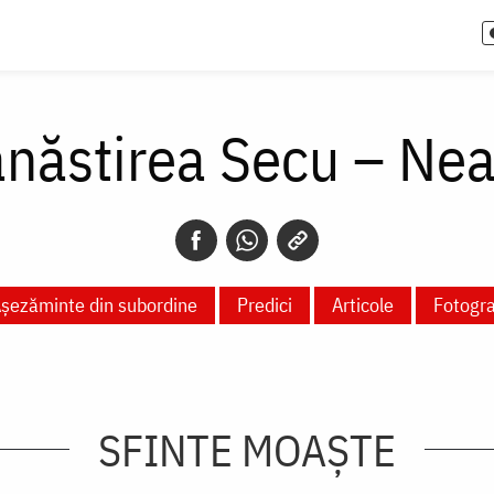
năstirea Secu – Ne
șezăminte din subordine
Predici
Articole
Fotogra
SFINTE MOAȘTE