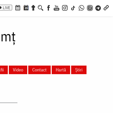
LIVE
09
amț
fii
Video
Contact
Hartă
Știri