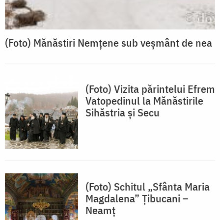
(Foto) Mănăstiri Nemțene sub veșmânt de nea
(Foto) Vizita părintelui Efrem
Vatopedinul la Mănăstirile
Sihăstria și Secu
(Foto) Schitul „Sfânta Maria
Magdalena” Țibucani –
Neamț