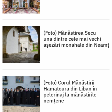
(Foto) Mănăstirea Secu –
una dintre cele mai vechi
așezări monahale din Neamț
(Foto) Corul Mănăstirii
Hamatoura din Liban în
pelerinaj la mănăstirile
nemţene