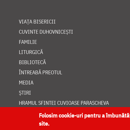
VIAȚA BISERICII
CUVINTE DUHOVNICEȘTI
FAMILIE
LITURGICĂ
BIBLIOTECĂ
ÎNTREABĂ PREOTUL
MEDIA
ȘTIRI
HRAMUL SFINTEI CUVIOASE PARASCHEVA
Folosim cookie-uri pentru a îmbunăt
site.