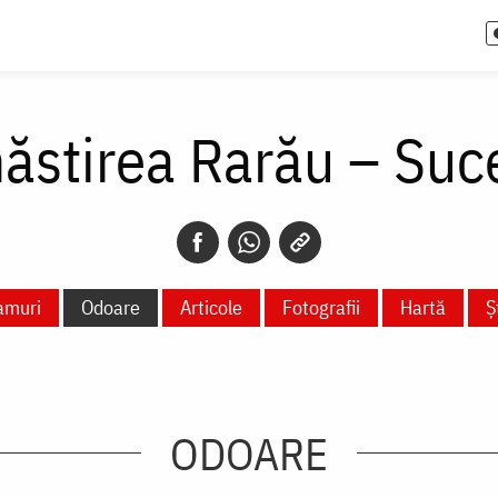
ăstirea Rarău – Suc
amuri
Odoare
Articole
Fotografii
Hartă
Ș
ODOARE