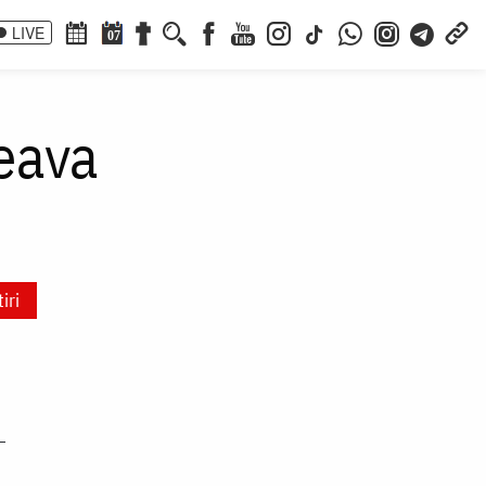
LIVE
07
eava
tiri