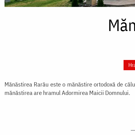
Măn
Hr
Mănăstirea Rarău este o mănăstire ortodoxă de călug
mănăstirea are hramul Adormirea Maicii Domnului.