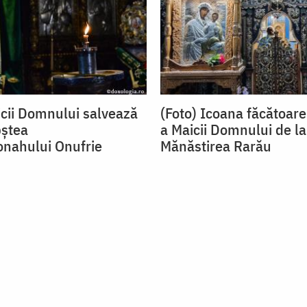
cii Domnului salvează
(Foto) Icoana făcătoar
bștea
a Maicii Domnului de la
nahului Onufrie
Mănăstirea Rarău