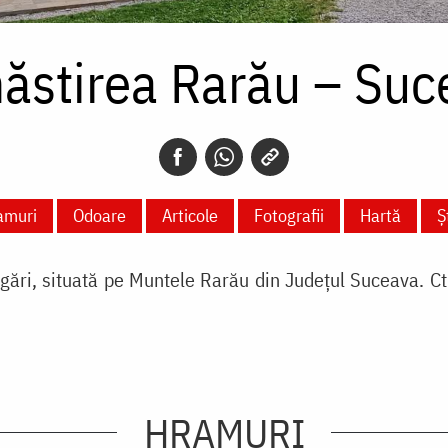
ăstirea Rarău – Suc
amuri
Odoare
Articole
Fotografii
Hartă
Ș
ări, situată pe Muntele Rarău din Județul Suceava. Cti
HRAMURI