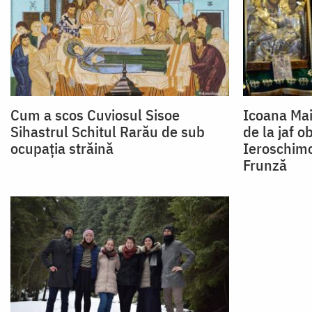
Cum a scos Cuviosul Sisoe
Icoana Mai
Sihastrul Schitul Rarău de sub
de la jaf o
ocupația străină
Ieroschimo
Frunză