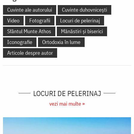
Cuvinte ale autorului
Cuvinte duhovnicești
Video
Fotografii
Locuri de pelerinaj
Sfântul Munte Athos
Mănăstiri și biserici
Iconografie
Ortodoxia în lume
Articole despre autor
LOCURI DE PELERINAJ
vezi mai multe »