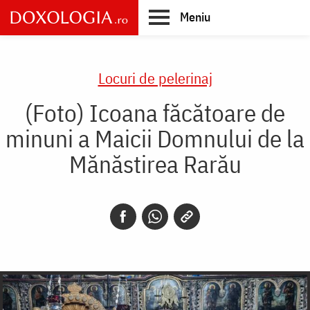
Skip
Meniu
to
main
Main
content
navigation
Locuri de pelerinaj
(Foto) Icoana făcătoare de
minuni a Maicii Domnului de la
Mănăstirea Rarău