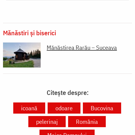
Mănăstiri și biserici
Mănăstirea Rarău – Suceava
Citește despre:
icoană
odoare
Bucovina
pelerinaj
România