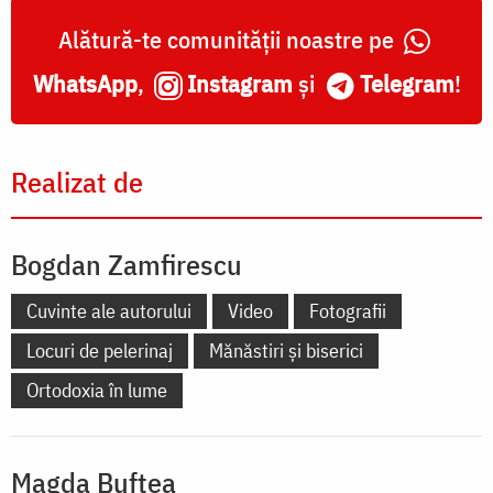
Alătură-te comunității noastre pe
WhatsApp
,
Instagram
și
Telegram
!
Realizat de
Bogdan Zamfirescu
Cuvinte ale autorului
Video
Fotografii
Locuri de pelerinaj
Mănăstiri și biserici
Ortodoxia în lume
Magda Buftea