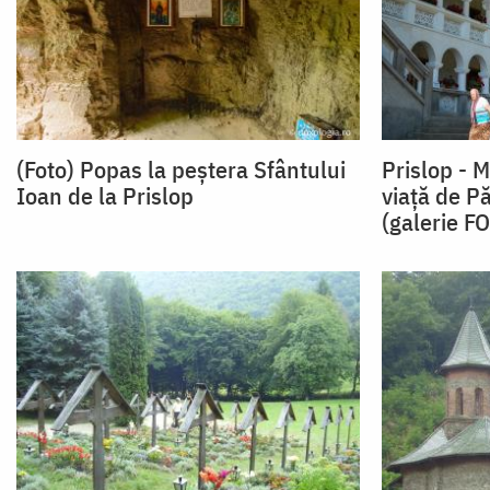
(Foto) Popas la peștera Sfântului
Prislop - 
Ioan de la Prislop
viață de P
(galerie F