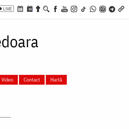
LIVE
09
edoara
Video
Contact
Hartă