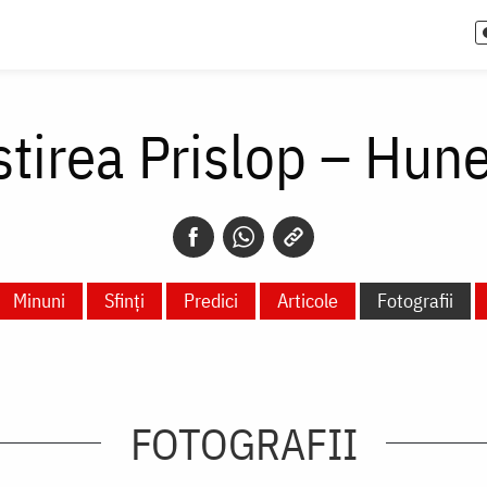
tirea Prislop – Hun
Minuni
Sfinți
Predici
Articole
Fotografii
FOTOGRAFII