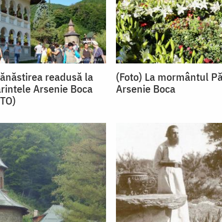
Mănăstirea readusă la
(Foto) La mormântul Pă
ărintele Arsenie Boca
Arsenie Boca
OTO)