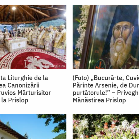
ta Liturghie de la
(Foto) „Bucură-te, Cuv
a Canonizării
Părinte Arsenie, de D
Cuvios Mărturisitor
purtătorule!” – Privegh
 la Prislop
Mănăstirea Prislop