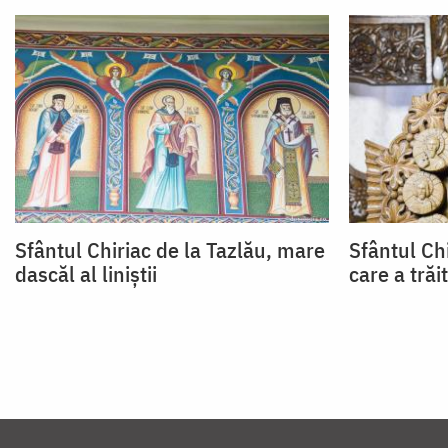
Sfântul Chiriac de la Tazlău, mare
Sfântul Ch
dascăl al liniștii
care a trăi