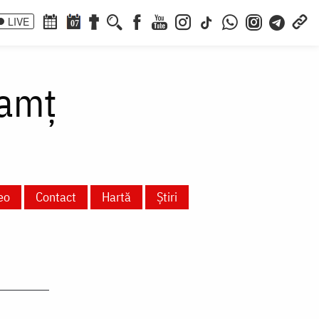
LIVE
07
eamț
eo
Contact
Hartă
Știri