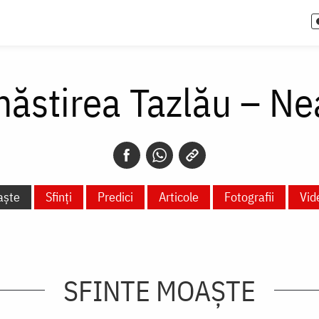
ăstirea Tazlău – N
aște
Sfinți
Predici
Articole
Fotografii
Vid
SFINTE MOAȘTE