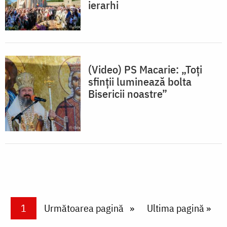
ierarhi
(Video) PS Macarie: „Toți
sfinții luminează bolta
Bisericii noastre”
Paginare
Current page
1
Next page
Următoarea pagină
Last page
Ultima pagină »