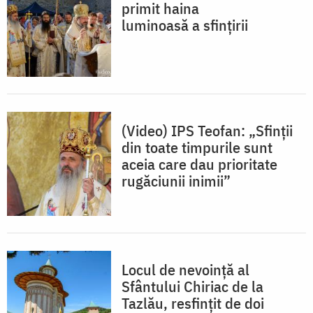
primit haina
luminoasă a sfințirii
(Video) IPS Teofan: „Sfinții
din toate timpurile sunt
aceia care dau prioritate
rugăciunii inimii”
Locul de nevoință al
Sfântului Chiriac de la
Tazlău, resfințit de doi