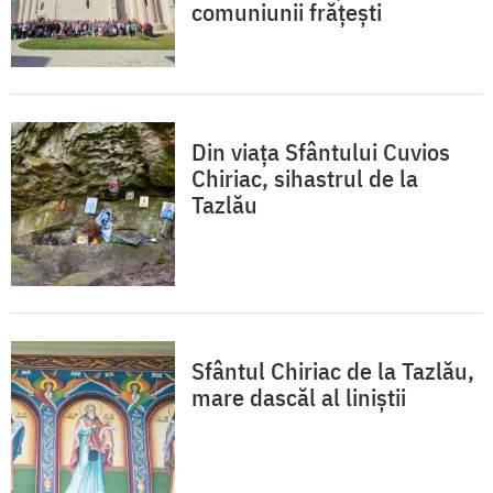
comuniunii frățești
Din viața Sfântului Cuvios
Chiriac, sihastrul de la
Tazlău
Sfântul Chiriac de la Tazlău,
mare dascăl al liniștii