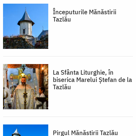
Începuturile Mănăstirii
Tazlău
La Sfânta Liturghie, în
biserica Marelui Ștefan de la
Tazlău
Pirgul Mănăstirii Tazlău