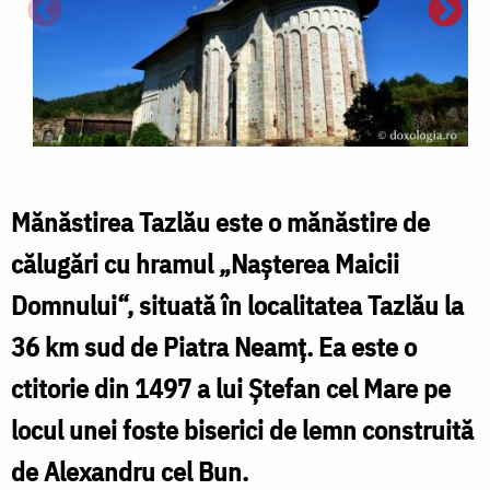
T
Mănăstirea Tazlău este o mănăstire de
f
călugări cu hramul „Nașterea Maicii
d
Domnului“, situată în localitatea Tazlău la
36 km sud de Piatra Neamț. Ea este o
ctitorie din 1497 a lui Ștefan cel Mare pe
locul unei foste biserici de lemn construită
de Alexandru cel Bun.