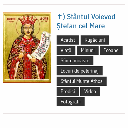
✝) Sfântul Voievod
Ștefan cel Mare
Acatist
Rugăciuni
Viață
Minuni
Icoane
Sfinte moaște
Locuri de pelerinaj
Sfântul Munte Athos
Predici
Video
Fotografii