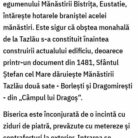
egumenului Mănăstirii Bistrița, Eustatie,
întărește hotarele braniștei acelei
mănăstiri. Este sigur că obștea monahală
de la Tazlău s-a constituit înaintea
construirii actualului edificiu, deoarece
printr-un document din 1481, Sfântul
Ștefan cel Mare dăruiește Mănăstirii
Tazlău două sate - Borlești și Dragomirești
- din „Câmpul lui Dragoș“.
Biserica este înconjurată de o incintă cu
ziduri de piatră, prevăzute cu metereze și
contraforturi la exterior. Intrarea se