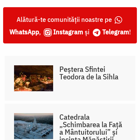
Alătură-te comunității noastre pe
WhatsApp
,
Instagram
și
Telegram
!
Peștera Sfintei
Teodora de la Sihla
Catedrala
„Schimbarea la Față
a Mântuitorului” și
incinta Mănăstirii