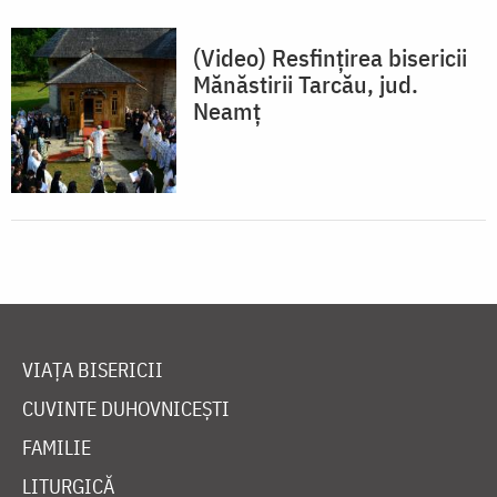
(Video) Resfințirea bisericii
Mănăstirii Tarcău, jud.
Neamț
VIAȚA BISERICII
CUVINTE DUHOVNICEȘTI
FAMILIE
LITURGICĂ