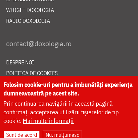
WIDGET DOXOLOGIA
RADIO DOXOLOGIA
DESPRE NOI
POLITICA DE COOKIES
DONEAZĂ ONLINE PENTRU CATEDRALA NAȚIONALĂ
Folosim cookie-uri pentru a îmbunătăți experiența
dumneavoastră pe acest site.
Prin continuarea navigării în această pagină
LIVE
confirmați acceptarea utilizării fișierelor de tip
cookie.
Mai multe informații
Sunt de acord
Nu, mulțumesc
Site dezvoltat de
DOXOLOGIA MEDIA
,