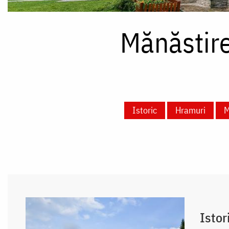
Mănăstire
Istoric
Hramuri
M
Istor