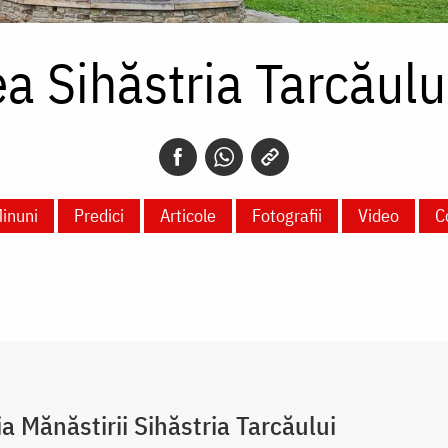
a Sihăstria Tarcăul
inuni
Predici
Articole
Fotografii
Video
C
ia Mănăstirii Sihăstria Tarcăului