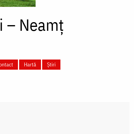
ui – Neamț
ontact
Hartă
Știri