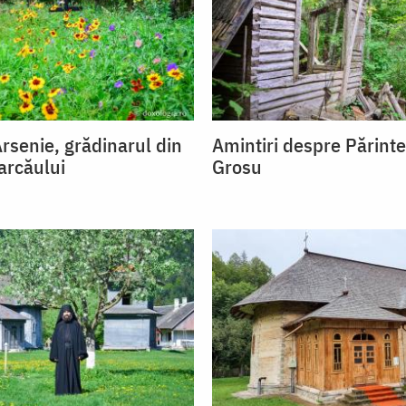
Arsenie, grădinarul din
Amintiri despre Părint
arcăului
Grosu