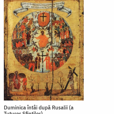
Duminica întâi după Rusalii (a
Tuturor Sfinților)