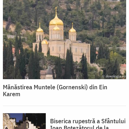
Mănăstirea Muntele (Gornenski) din Ein
Karem
Biserica rupestră a Sfântului
Ioan Botezătorul de la