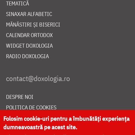
TEMATICĂ
SINAXAR ALFABETIC
MĂNĂSTIRI ȘI BISERICI
CALENDAR ORTODOX
WIDGET DOXOLOGIA
RADIO DOXOLOGIA
DESPRE NOI
POLITICA DE COOKIES
DONEAZĂ ONLINE PENTRU CATEDRALA NAȚIONALĂ
Folosim cookie-uri pentru a îmbunătăți experiența
dumneavoastră pe acest site.