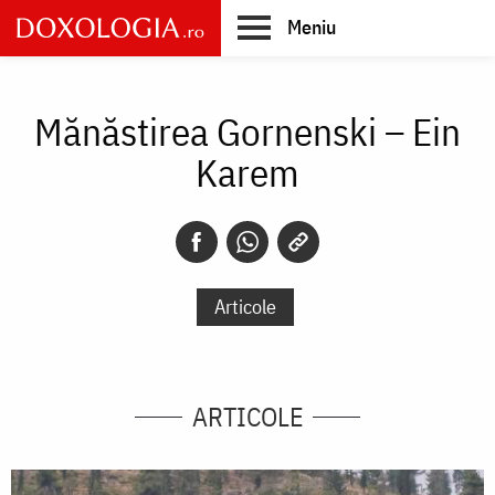
Skip
Meniu
to
main
Main
content
navigation
Mănăstirea Gornenski – Ein
Karem
Articole
ARTICOLE