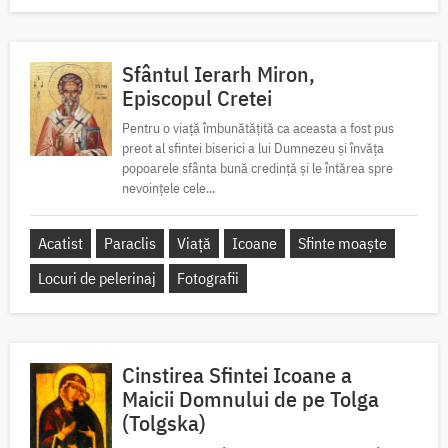
Sfântul Ierarh Miron,
Episcopul Cretei
Pentru o viață îmbunătățită ca aceasta a fost pus
preot al sfintei biserici a lui Dumnezeu și învăța
popoarele sfânta bună credință și le întărea spre
nevoințele cele...
Acatist
Paraclis
Viață
Icoane
Sfinte moaște
Locuri de pelerinaj
Fotografii
Cinstirea Sfintei Icoane a
Maicii Domnului de pe Tolga
(Tolgska)