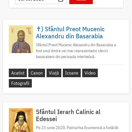
✝) Sfântul Preot Mucenic
Alexandru din Basarabia
Sfântul Preot Mucenic Alexandru din Basarabia a
fost unul dintre cei mai reprezentativi clerici
basarabeni din perioada interbelică.
Acatist
Canon
Viață
Icoane
Video
Fotografii
Sfântul Ierarh Calinic al
Edessei
Pe 23 iunie 2020, Patriarhia Ecumenică a hotărât