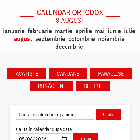
CALENDAR ORTODOX
8 AUGUST
ianuarie
februarie
martie
aprilie
mai
iunie
iulie
august
septembrie
octombrie
noiembrie
decembrie
ACATISTE
CANOANE
PARACLISE
RUGĂCIUNI
SLUJBE
Caută în calendar după dată