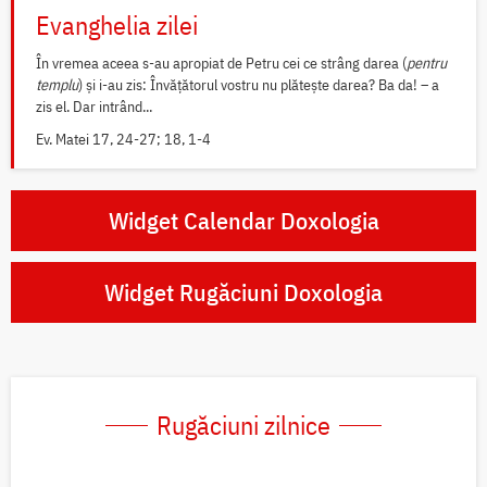
Evanghelia zilei
În vremea aceea s-au apropiat de Petru cei ce strâng darea (
pentru
templu
) și i-au zis: Învățătorul vostru nu plătește darea? Ba da! – a
zis el. Dar intrând...
Ev. Matei 17, 24-27; 18, 1-4
Widget Calendar Doxologia
Widget Rugăciuni Doxologia
Rugăciuni zilnice