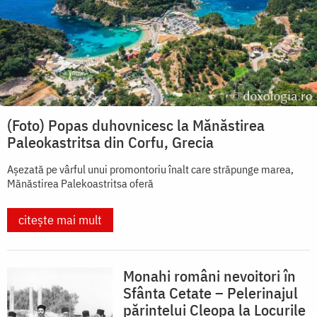
(Foto) Popas duhovnicesc la Mănăstirea
Paleokastritsa din Corfu, Grecia
Așezată pe vârful unui promontoriu înalt care străpunge marea,
Mănăstirea Palekoastritsa oferă
citește mai mult
Monahi români nevoitori în
Sfânta Cetate – Pelerinajul
părintelui Cleopa la Locurile