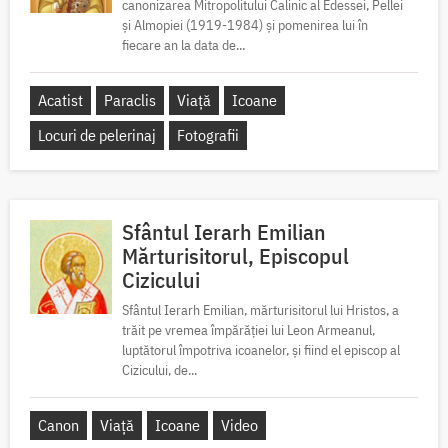
canonizarea Mitropolitului Calinic al Edessei, Pellei
și Almopiei (1919-1984) și pomenirea lui în
fiecare an la data de...
Acatist
Paraclis
Viață
Icoane
Locuri de pelerinaj
Fotografii
Sfântul Ierarh Emilian
Mărturisitorul, Episcopul
Cizicului
Sfântul Ierarh Emilian, mărturisitorul lui Hristos, a
trăit pe vremea împărăției lui Leon Armeanul,
luptătorul împotriva icoanelor, și fiind el episcop al
Cizicului, de...
Canon
Viață
Icoane
Video