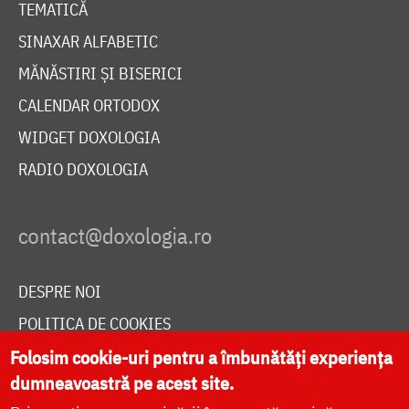
TEMATICĂ
SINAXAR ALFABETIC
MĂNĂSTIRI ȘI BISERICI
CALENDAR ORTODOX
WIDGET DOXOLOGIA
RADIO DOXOLOGIA
DESPRE NOI
POLITICA DE COOKIES
Folosim cookie-uri pentru a îmbunătăți experiența
DONEAZĂ ONLINE PENTRU CATEDRALA NAȚIONALĂ
dumneavoastră pe acest site.