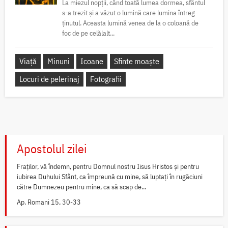
La miezul nopții, când toată lumea dormea, sfântul
s-a trezit și a văzut o lumină care lumina întreg
ținutul. Aceasta lumină venea de la o coloană de
foc de pe celălalt...
Viață
Minuni
Icoane
Sfinte moaște
Locuri de pelerinaj
Fotografii
Apostolul zilei
Fraților, vă îndemn, pentru Domnul nostru Iisus Hristos și pentru
iubirea Duhului Sfânt, ca împreună cu mine, să luptați în rugăciuni
către Dumnezeu pentru mine, ca să scap de...
Ap. Romani 15, 30-33