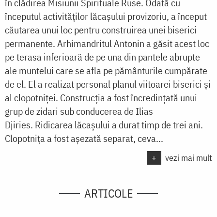
în clădirea Misiunii Spirituale Ruse. Odată cu
începutul activităţilor lăcaşului provizoriu, a început
căutarea unui loc pentru construirea unei biserici
permanente. Arhimandritul Antonin a găsit acest loc
pe terasa inferioară de pe una din pantele abrupte
ale muntelui care se afla pe pământurile cumpărate
de el. El a realizat personal planul viitoarei biserici şi
al clopotniţei. Construcţia a fost încredinţată unui
grup de zidari sub conducerea de Ilias
Djiries. Ridicarea lăcaşului a durat timp de trei ani.
Clopotniţa a fost aşezată separat, ceva...
+
vezi mai mult
ARTICOLE