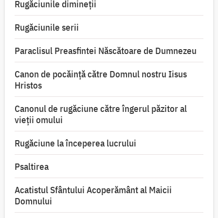
Rugăciunile dimineții
Rugăciunile serii
Paraclisul Preasfintei Născătoare de Dumnezeu
Canon de pocăință către Domnul nostru Iisus
Hristos
Canonul de rugăciune către îngerul păzitor al
vieții omului
Rugăciune la începerea lucrului
Psaltirea
Acatistul Sfântului Acoperământ al Maicii
Domnului