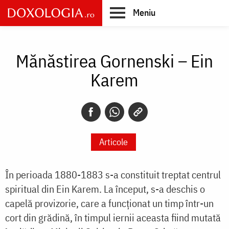
Skip
Meniu
to
main
Main
content
navigation
Mănăstirea Gornenski – Ein
Karem
Articole
În perioada 1880-1883 s-a constituit treptat centrul
spiritual din Ein Karem. La început, s-a deschis o
capelă provizorie, care a funcţionat un timp într-un
cort din grădină, în timpul iernii aceasta fiind mutată