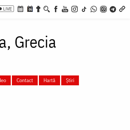
LIVE
06
a, Grecia
deo
Contact
Hartă
Știri