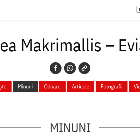
ea Makrimallis – Evi
ște
Minuni
Odoare
Articole
Fotografii
Vi
MINUNI