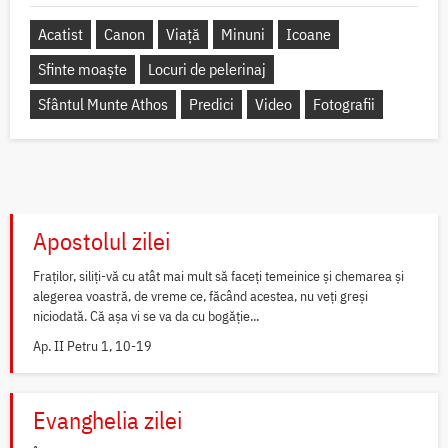
Acatist
Canon
Viață
Minuni
Icoane
Sfinte moaște
Locuri de pelerinaj
Sfântul Munte Athos
Predici
Video
Fotografii
Apostolul zilei
Fraților, siliți-vă cu atât mai mult să faceți temeinice și chemarea și
alegerea voastră, de vreme ce, făcând acestea, nu veți greși
niciodată. Că așa vi se va da cu bogăție...
Ap. II Petru 1, 10-19
Evanghelia zilei