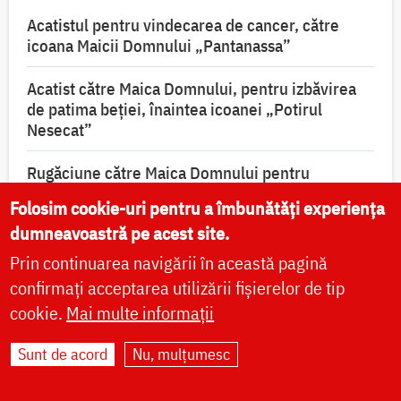
Acatistul pentru vindecarea de cancer, către
icoana Maicii Domnului „Pantanassa”
Acatist către Maica Domnului, pentru izbăvirea
de patima beției, înaintea icoanei „Potirul
Nesecat”
Rugăciune către Maica Domnului pentru
vindecarea de boli
Folosim cookie-uri pentru a îmbunătăți experiența
dumneavoastră pe acest site.
Acatistul Sfântului Ierarh Spiridon, Episcopul
Trimitundei
Prin continuarea navigării în această pagină
confirmați acceptarea utilizării fișierelor de tip
Acatistul Sfântului Mucenic Efrem cel Nou
cookie.
Mai multe informații
Acatistul Sfântului Ierarh Nectarie de la Eghina
Sunt de acord
Nu, mulțumesc
Acatistul Sfântului Ioan Rusul