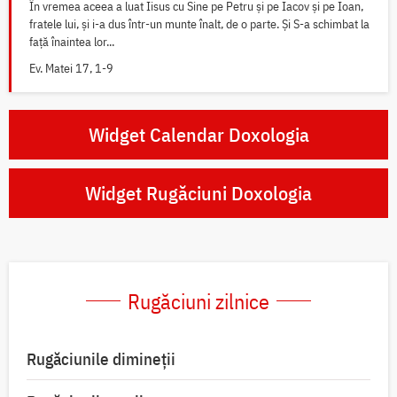
În vremea aceea a luat Iisus cu Sine pe Petru și pe Iacov și pe Ioan,
fratele lui, și i-a dus într-un munte înalt, de o parte. Și S-a schimbat la
față înaintea lor...
Ev. Matei 17, 1-9
Widget Calendar Doxologia
Widget Rugăciuni Doxologia
Rugăciuni zilnice
Rugăciunile dimineții