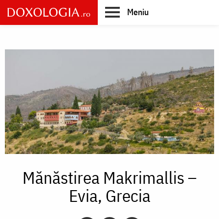
Skip
Meniu
to
main
Main
content
navigation
Mănăstirea Makrimallis –
Evia, Grecia