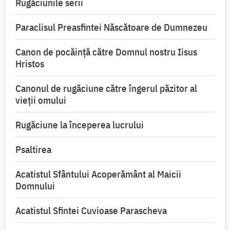
Rugăciunile serii
Paraclisul Preasfintei Născătoare de Dumnezeu
Canon de pocăință către Domnul nostru Iisus
Hristos
Canonul de rugăciune către îngerul păzitor al
vieții omului
Rugăciune la începerea lucrului
Psaltirea
Acatistul Sfântului Acoperământ al Maicii
Domnului
Acatistul Sfintei Cuvioase Parascheva