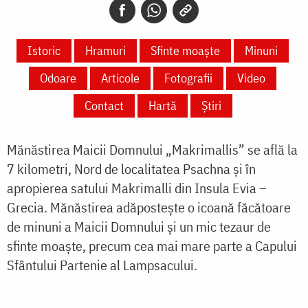
Istoric
Hramuri
Sfinte moaște
Minuni
Odoare
Articole
Fotografii
Video
Contact
Hartă
Știri
Mănăstirea Maicii Domnului „Makrimallis” se află la
7 kilometri, Nord de localitatea Psachna și în
apropierea satului Makrimalli din Insula Evia –
Grecia. Mănăstirea adăpostește o icoană făcătoare
de minuni a Maicii Domnului și un mic tezaur de
sfinte moaște, precum cea mai mare parte a Capului
Sfântului Partenie al Lampsacului.