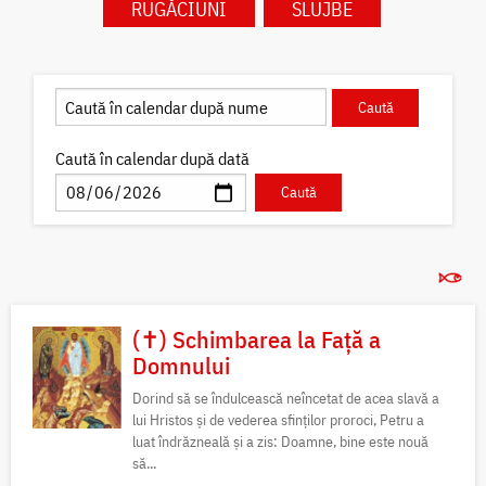
RUGĂCIUNI
SLUJBE
Caută în calendar după dată
(✝) Schimbarea la Față a
Domnului
Dorind să se îndulcească neîncetat de acea slavă a
lui Hristos și de vederea sfinților proroci, Petru a
luat îndrăzneală și a zis: Doamne, bine este nouă
să...