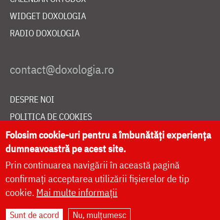
WIDGET DOXOLOGIA
RADIO DOXOLOGIA
DESPRE NOI
POLITICA DE COOKIES
DONEAZĂ ONLINE PENTRU CATEDRALA NAȚIONALĂ
Folosim cookie-uri pentru a îmbunătăți experiența
dumneavoastră pe acest site.
Prin continuarea navigării în această pagină
LIVE
confirmați acceptarea utilizării fișierelor de tip
cookie.
Mai multe informații
Sunt de acord
Nu, mulțumesc
Site dezvoltat de
DOXOLOGIA MEDIA
,