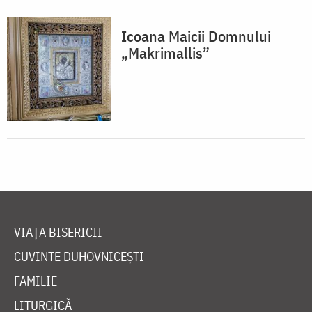
Icoana Maicii Domnului
„Makrimallis”
VIAȚA BISERICII
CUVINTE DUHOVNICEȘTI
FAMILIE
LITURGICĂ