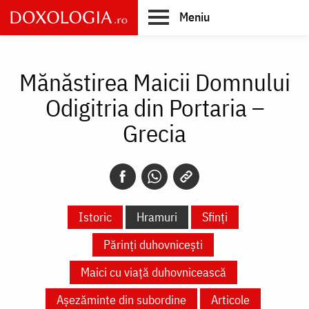
Skip
Meniu
to
main
Main
content
navigation
Mănăstirea Maicii Domnului
Odigitria din Portaria –
Grecia
Istoric
Hramuri
Sfinți
Părinți duhovnicești
Maici cu viață duhovnicească
Așezăminte din subordine
Articole