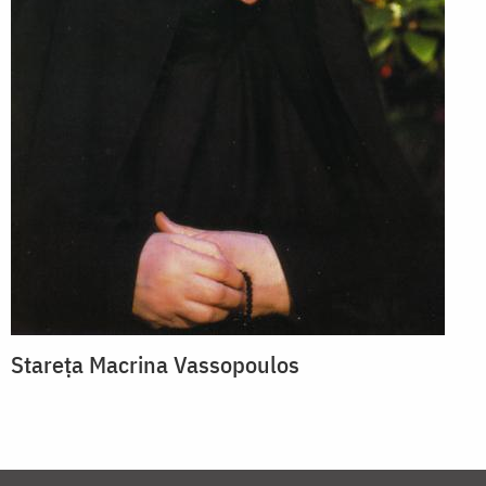
Stareța Macrina Vassopoulos