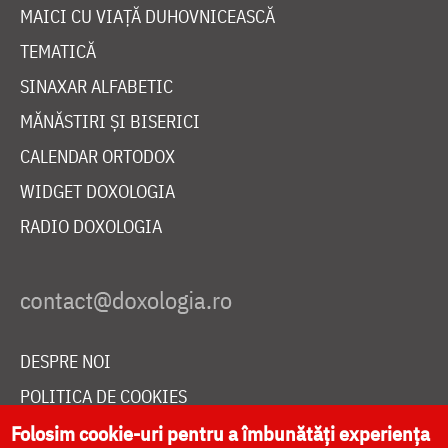
MAICI CU VIAȚĂ DUHOVNICEASCĂ
TEMATICĂ
SINAXAR ALFABETIC
MĂNĂSTIRI ȘI BISERICI
CALENDAR ORTODOX
WIDGET DOXOLOGIA
RADIO DOXOLOGIA
DESPRE NOI
POLITICA DE COOKIES
DONEAZĂ ONLINE PENTRU CATEDRALA NAȚIONALĂ
Folosim cookie-uri pentru a îmbunătăți experiența