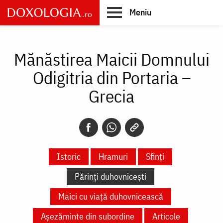
Skip
Meniu
to
main
Main
content
navigation
Mănăstirea Maicii Domnului
Odigitria din Portaria –
Grecia
Istoric
Hramuri
Sfinți
Părinți duhovnicești
Maici cu viață duhovnicească
Așezăminte din subordine
Articole