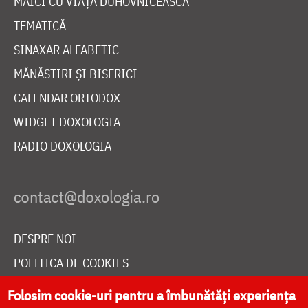
MAICI CU VIAȚĂ DUHOVNICEASCĂ
TEMATICĂ
SINAXAR ALFABETIC
MĂNĂSTIRI ȘI BISERICI
CALENDAR ORTODOX
WIDGET DOXOLOGIA
RADIO DOXOLOGIA
DESPRE NOI
POLITICA DE COOKIES
DONEAZĂ ONLINE PENTRU CATEDRALA NAȚIONALĂ
Folosim cookie-uri pentru a îmbunătăți experiența