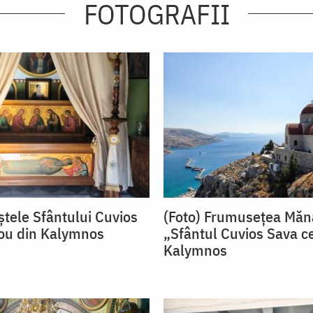
FOTOGRAFII
ștele Sfântului Cuvios
(Foto) Frumusețea Mănă
ou din Kalymnos
„Sfântul Cuvios Sava c
Kalymnos