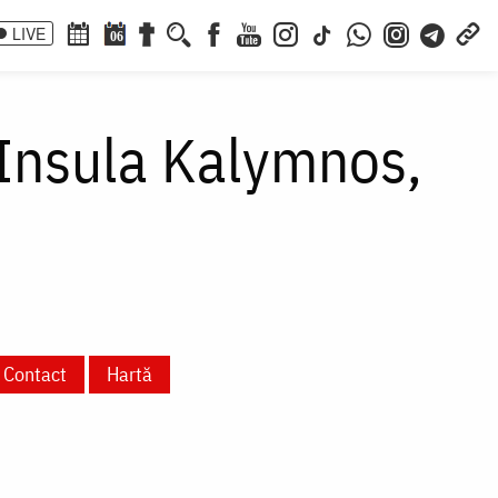
LIVE
06
 Insula Kalymnos,
Contact
Hartă