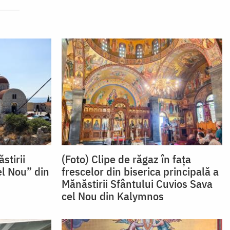
stirii
(Foto) Clipe de răgaz în fața
el Nou” din
frescelor din biserica principală a
Mănăstirii Sfântului Cuvios Sava
cel Nou din Kalymnos