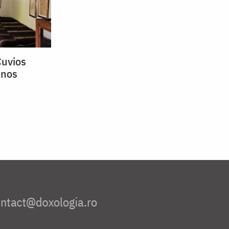
Cuvios
mnos