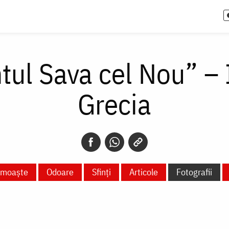
tul Sava cel Nou” –
Grecia
e moaște
Odoare
Sfinți
Articole
Fotografii