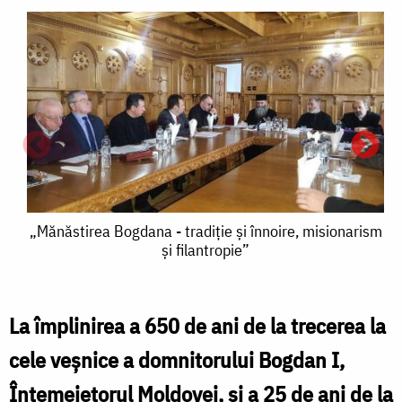
„Mănăstirea
„Mănăstirea Bogdana - tradiţie şi înnoire, misionarism
şi filantropie”
Bogdana
-
tradiţie
La împlinirea a 650 de ani de la trecerea la
şi
cele veşnice a domnitorului Bogdan I,
înnoire,
„
Întemeietorul Moldovei, şi a 25 de ani de la