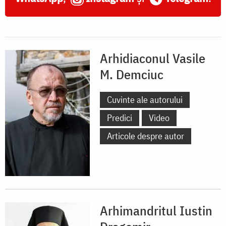
Arhidiaconul Vasile
M. Demciuc
Cuvinte ale autorului
Predici
Video
Articole despre autor
Arhimandritul Iustin