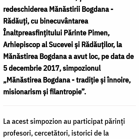
misionarism
redeschiderea Mănăstirii Bogdana -
-
şi
Rădăuţi, cu binecuvântarea
t
filantropie”
Înaltpreasfinţitului Părinte Pimen,
ş
Arhiepiscop al Sucevei şi Rădăuţilor, la
î
Mănăstirea Bogdana a avut loc, pe data de
5 decembrie 2017, simpozionul
ş
„Mănăstirea Bogdana - tradiţie şi înnoire,
f
misionarism şi filantropie”.
La acest simpozion au participat părinţi
profesori, cercetători, istorici de la