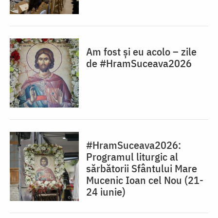
Am fost și eu acolo – zile
de #HramSuceava2026
#HramSuceava2026:
Programul liturgic al
sărbătorii Sfântului Mare
Mucenic Ioan cel Nou (21-
24 iunie)