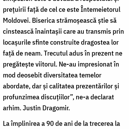
preţuirii faţă de cel ce este Întemeietorul
Moldovei. Biserica strămoşească ştie să
cinstească înaintaşii care au transmis prin
locaşurile sfinte construite dragostea lor
faţă de neam. Trecutul adus în prezent ne
pregăteşte viitorul. Ne-au impresionat în
mod deosebit diversitatea temelor
abordate, dar şi calitatea prezentărilor şi
profunzimea discuţiilor”, ne-a declarat
arhim. Justin Dragomir.
La împlinirea a 90 de ani de la trecerea la