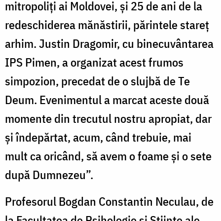
mitropoliţi ai Moldovei, şi 25 de ani de la
redeschiderea mănăstirii, părintele stareţ
arhim. Justin Dragomir, cu binecuvântarea
IPS Pimen, a organizat acest frumos
simpozion, precedat de o slujbă de Te
Deum. Evenimentul a marcat aceste două
momente din trecutul nostru apropiat, dar
şi îndepărtat, acum, când trebuie, mai
mult ca oricând, să avem o foame şi o sete
după Dumnezeu”.
Profesorul Bogdan Constantin Neculau, de
la Facultatea de Psihologie şi Ştiinţe ale