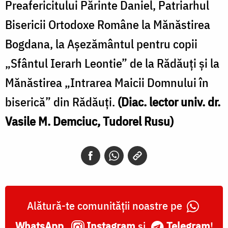
Preafericitului Părinte Daniel, Patriarhul
Bisericii Ortodoxe Române la Mănăstirea
Bogdana, la Aşezământul pentru copii
„Sfântul Ierarh Leontie” de la Rădăuţi şi la
Mănăstirea „Intrarea Maicii Domnului în
biserică” din Rădăuţi.
(Diac. lector univ. dr.
Vasile M. Demciuc, Tudorel Rusu)
Alătură-te comunității noastre pe
WhatsApp
,
Instagram
și
Telegram
!