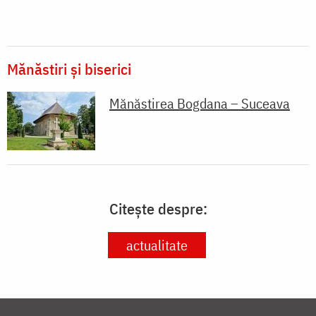
Mănăstiri și biserici
Mănăstirea Bogdana – Suceava
Citește despre:
actualitate