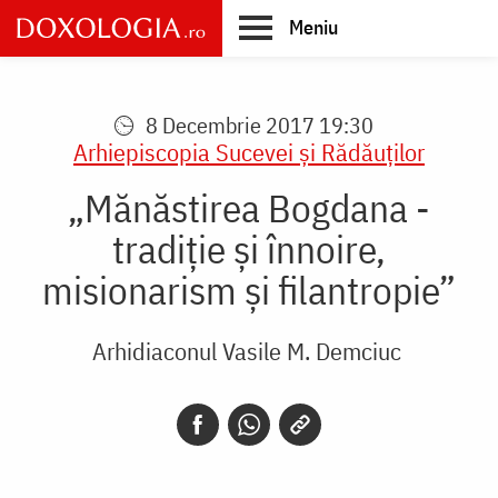
Skip
Meniu
to
main
Main
content
navigation
8 Decembrie 2017 19:30
Arhiepiscopia Sucevei şi Rădăuţilor
„Mănăstirea Bogdana -
tradiţie şi înnoire,
misionarism şi filantropie”
Arhidiaconul Vasile M. Demciuc