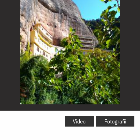
Mănăstirea
Mega
Video
Fotografii
Spileo