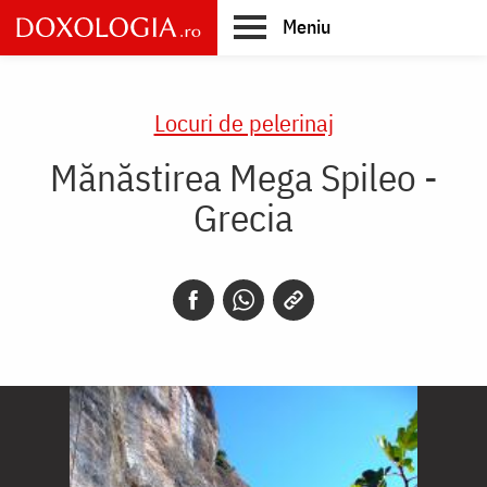
Skip
Meniu
to
main
Main
content
navigation
Locuri de pelerinaj
Mănăstirea Mega Spileo -
Grecia