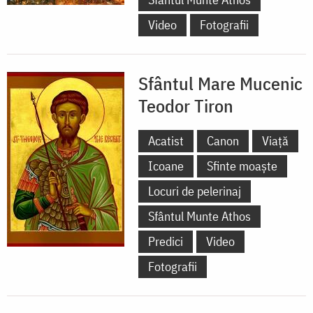
Video
Fotografii
Sfântul Mare Mucenic
Teodor Tiron
Acatist
Canon
Viață
Icoane
Sfinte moaște
Locuri de pelerinaj
Sfântul Munte Athos
Predici
Video
Fotografii