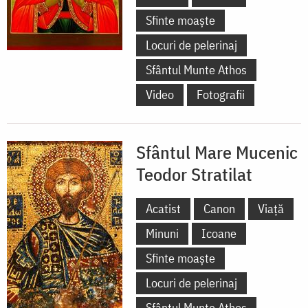
Sfinte moaște
Locuri de pelerinaj
Sfântul Munte Athos
Video
Fotografii
Sfântul Mare Mucenic
Teodor Stratilat
Acatist
Canon
Viață
Minuni
Icoane
Sfinte moaște
Locuri de pelerinaj
Sfântul Munte Athos