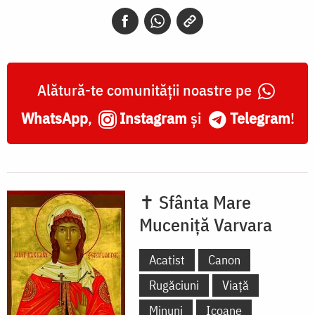
-
Grecia
Alătură-te comunității noastre pe
WhatsApp
,
Instagram
și
Telegram
!
✝ Sfânta Mare
Muceniță Varvara
Acatist
Canon
Rugăciuni
Viață
Minuni
Icoane