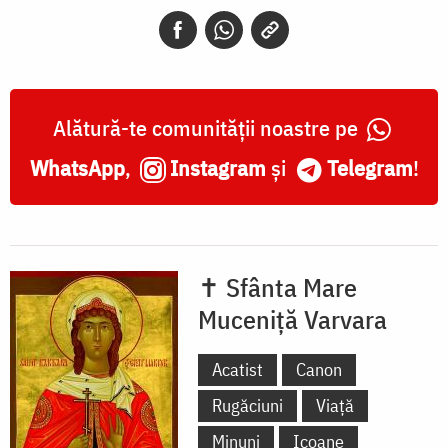
-
Grecia
Alătură-te comunității noastre pe
WhatsApp
,
Instagram
și
Telegram
!
✝ Sfânta Mare
Muceniță Varvara
Acatist
Canon
Rugăciuni
Viață
Minuni
Icoane