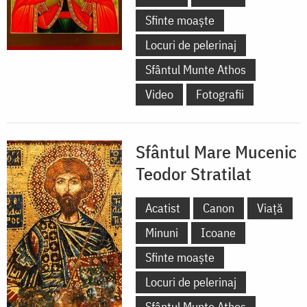
Sfinte moaște
Locuri de pelerinaj
Sfântul Munte Athos
Video
Fotografii
Sfântul Mare Mucenic
Teodor Stratilat
Acatist
Canon
Viață
Minuni
Icoane
Sfinte moaște
Locuri de pelerinaj
Sfântul Munte Athos