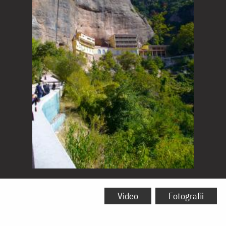
Mănăstirea
Mega
Video
Fotografii
Spileo