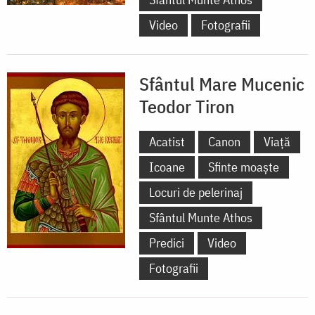
Video
Fotografii
Sfântul Mare Mucenic
Teodor Tiron
Acatist
Canon
Viață
Icoane
Sfinte moaște
Locuri de pelerinaj
Sfântul Munte Athos
Predici
Video
Fotografii