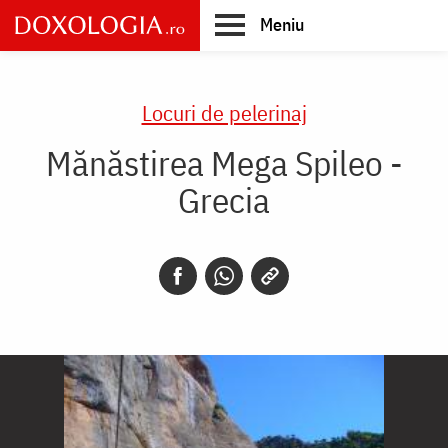
Skip
Meniu
to
main
Main
content
navigation
Locuri de pelerinaj
Mănăstirea Mega Spileo -
Grecia