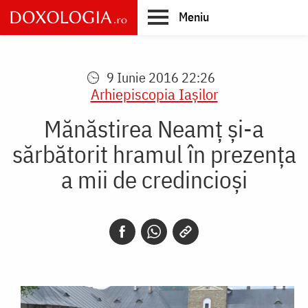
Skip
Meniu
to
main
Main
content
navigation
9 Iunie 2016 22:26
Arhiepiscopia Iaşilor
Mănăstirea Neamț și-a
sărbătorit hramul în prezența
a mii de credincioși