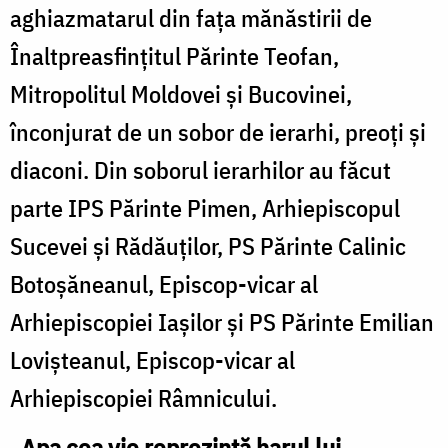
aghiazmatarul din faţa mănăstirii de
Înaltpreasfinţitul Părinte Teofan,
Mitropolitul Moldovei şi Bucovinei,
înconjurat de un sobor de ierarhi, preoţi şi
diaconi. Din soborul ierarhilor au făcut
parte IPS Părinte Pimen, Arhiepiscopul
Sucevei şi Rădăuţilor, PS Părinte Calinic
Botoşăneanul, Episcop-vicar al
Arhiepiscopiei Iaşilor și PS Părinte Emilian
Lovișteanul, Episcop-vicar al
Arhiepiscopiei Râmnicului.
„Apa cea vie reprezintă harul lui