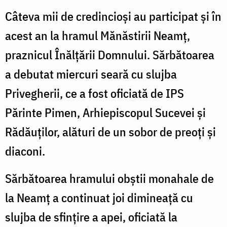
Câteva mii de credincioşi au participat şi în
acest an la hramul Mănăstirii Neamţ,
praznicul Înălţării Domnului. Sărbătoarea
a debutat miercuri seară cu slujba
Privegherii, ce a fost oficiată de IPS
Părinte Pimen, Arhiepiscopul Sucevei și
Rădăuților, alături de un sobor de preoţi şi
diaconi.
Sărbătoarea hramului obştii monahale de
la Neamţ a continuat joi dimineaţă cu
slujba de sfinţire a apei, oficiată la