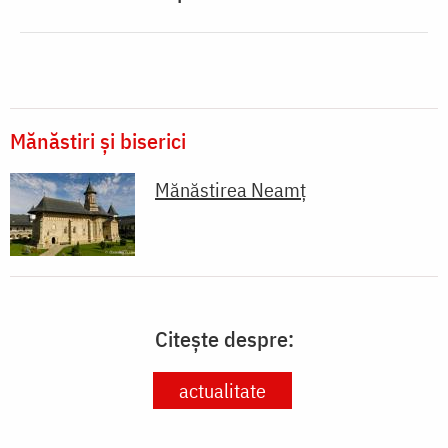
Mănăstiri și biserici
Mănăstirea Neamţ
Citește despre:
actualitate