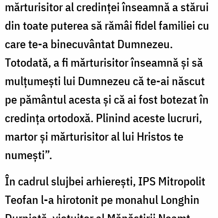
mărturisitor al credinței înseamnă a stărui
din toate puterea să rămâi fidel familiei cu
care te-a binecuvântat Dumnezeu.
Totodată, a fi mărturisitor înseamnă și să
mulțumești lui Dumnezeu că te-ai născut
pe pământul acesta și că ai fost botezat în
credința ortodoxă. Plinind aceste lucruri,
martor și mărturisitor al lui Hristos te
numești”.
În cadrul slujbei arhierești, IPS Mitropolit
Teofan l-a hirotonit pe monahul Longhin
Durniață, viețuitor al Mănăstirii Neamț,