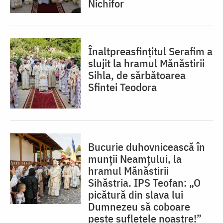
Nichifor
Înaltpreasfințitul Serafim a
slujit la hramul Mănăstirii
Sihla, de sărbătoarea
Sfintei Teodora
Bucurie duhovnicească în
munții Neamțului, la
hramul Mănăstirii
Sihăstria. IPS Teofan: „O
picătură din slava lui
Dumnezeu să coboare
peste sufletele noastre!”