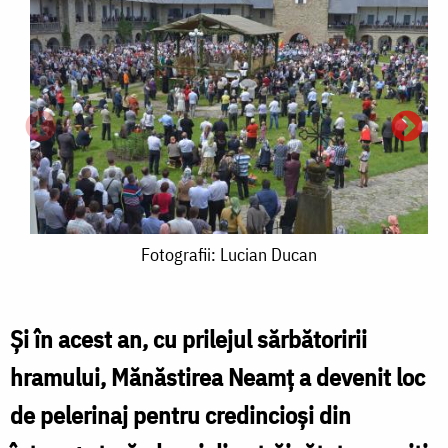
Fotografii:
Fotografii: Lucian Ducan
Lucian
Ducan
Şi în acest an, cu prilejul sărbătoririi
hramului, Mănăstirea Neamţ a devenit loc
M
de pelerinaj pentru credincioşi din