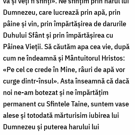
vă și veți fi sfinți». Ne sfințim prin harul lui
Dumnezeu, care lucrează prin apă, prin
pâine și vin, prin împărtășirea de darurile
Duhului Sfânt și prin împărtășirea cu
Pâinea Vieții. Să căutăm apa cea vie, după
cum ne îndeamnă și Mântuitorul Hristos:
«Pe cel ce crede în Mine, râuri de apă vor
curge dintr-însul». Asta înseamnă că dacă
noi ne-am botezat și ne împărtățim
permanent cu Sfintele Taine, suntem vase
alese și totodată mărturisim iubirea lui
Dumnezeu și puterea harului lui