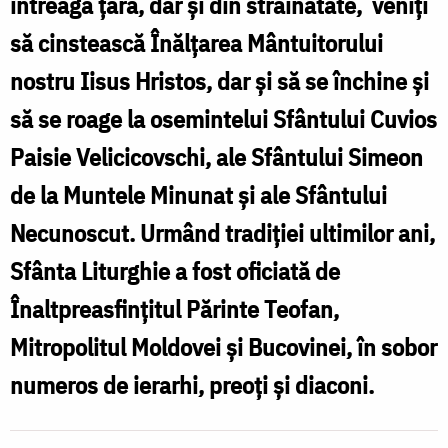
întreaga ţară, dar şi din străinătate, veniţi
ș
să cinstească Înălţarea Mântuitorului
s
nostru Iisus Hristos, dar şi să se închine şi
să se roage la osemintelui Sfântului Cuvios
î
Paisie Velicicovschi, ale Sfântului Simeon
de la Muntele Minunat şi ale Sfântului
Necunoscut. Urmând tradiţiei ultimilor ani,
m
Sfânta Liturghie a fost oficiată de
Înaltpreasfinţitul Părinte Teofan,
c
Mitropolitul Moldovei şi Bucovinei, în sobor
numeros de ierarhi, preoţi şi diaconi.