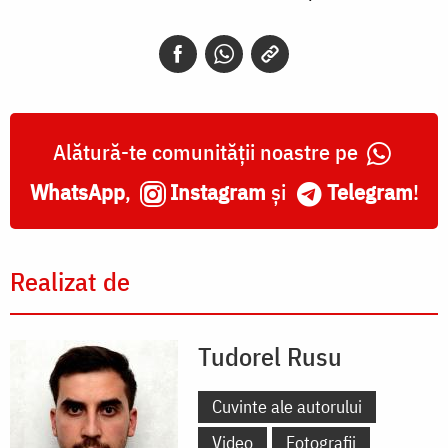
Alătură-te comunității noastre pe
WhatsApp
,
Instagram
și
Telegram
!
Realizat de
Tudorel Rusu
Cuvinte ale autorului
Video
Fotografii