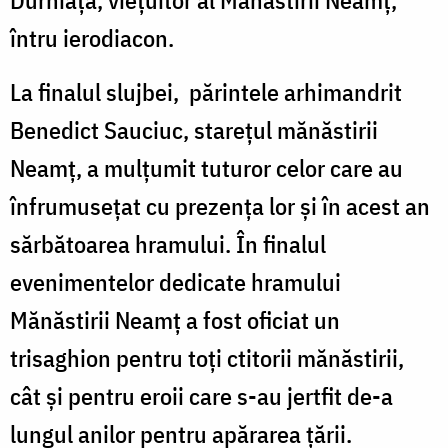
întru ierodiacon.
La finalul slujbei, părintele arhimandrit
Benedict Sauciuc, stareţul mănăstirii
Neamţ, a mulţumit tuturor celor care au
înfrumuseţat cu prezenţa lor şi în acest an
sărbătoarea hramului. În finalul
evenimentelor dedicate hramului
Mănăstirii Neamţ a fost oficiat un
trisaghion pentru toţi ctitorii mănăstirii,
cât şi pentru eroii care s-au jertfit de-a
lungul anilor pentru apărarea ţării.