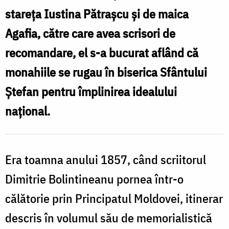
ș
stareța Iustina Pătrașcu și de maica
Agafia, către care avea scrisori de
recomandare, el s-a bucurat aflând că
monahiile se rugau în biserica Sfântului
Ștefan pentru împlinirea idealului
național.
Era toamna anului 1857, când scriitorul
Dimitrie Bolintineanu pornea într-o
călătorie prin Principatul Moldovei, itinerar
descris în volumul său de memorialistică