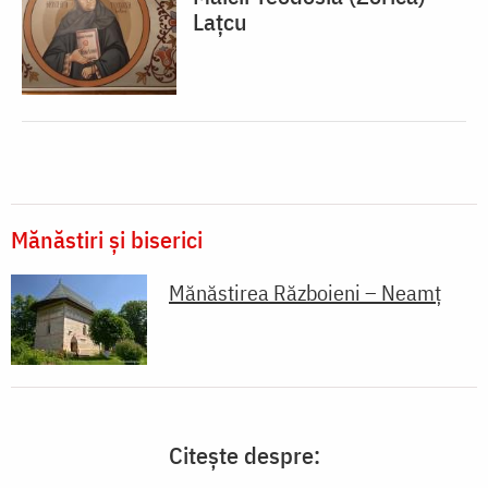
Lațcu
Mănăstiri și biserici
Mănăstirea Războieni – Neamț
Citește despre: