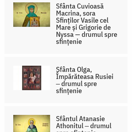
Sfânta Cuvioasă
Macrina, sora
Sfinților Vasile cel
Mare și Grigorie de
Nyssa — drumul spre
sfințenie
Sfânta Olga,
Împărăteasa Rusiei
‒ drumul spre
sfințenie
Sfântul Atanasie
Athonitul ‒ drumul