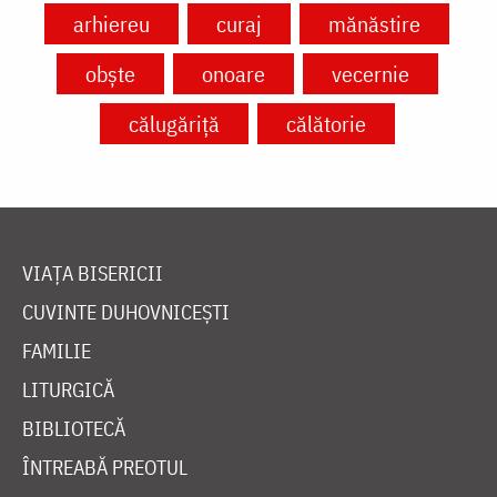
arhiereu
curaj
mănăstire
obște
onoare
vecernie
călugăriță
călătorie
VIAȚA BISERICII
CUVINTE DUHOVNICEȘTI
FAMILIE
LITURGICĂ
BIBLIOTECĂ
ÎNTREABĂ PREOTUL