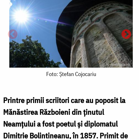
Foto:
Foto: Ștefan Cojocariu
Ștefan
Cojocariu
D
Printre primii scriitori care au poposit la
B
Mănăstirea Războieni din ținutul
Neamțului a fost poetul și diplomatul
Dimitrie Bolintineanu, în 1857. Primit de