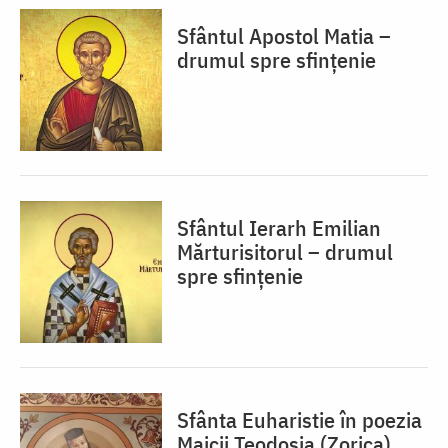
Sfântul Apostol Matia –
drumul spre sfințenie
Sfântul Ierarh Emilian
Mărturisitorul – drumul
spre sfințenie
Sfânta Euharistie în poezia
Maicii Teodosia (Zorica)