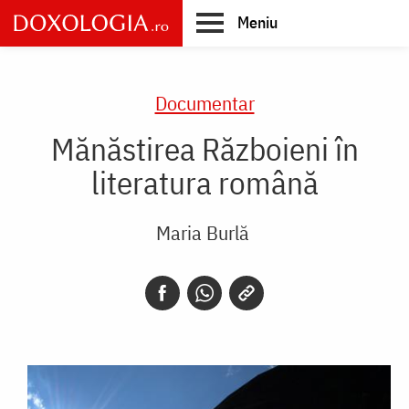
Skip
Meniu
to
main
Main
content
navigation
Documentar
Mănăstirea Războieni în
literatura română
Maria Burlă