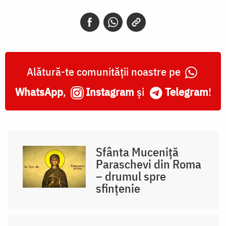
Alătură-te comunității noastre pe
WhatsApp
,
Instagram
și
Telegram
!
Sfânta Muceniță
Paraschevi din Roma
– drumul spre
sfințenie