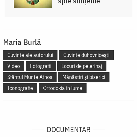
spre sfințenie
Maria Burlă
Cuvinte ale autorului
Cuvinte duhovnicești
Video
Fotografii
Locuri de pelerinaj
Sfântul Munte Athos
Mănăstiri și biserici
Iconografie
Ortodoxia în lume
DOCUMENTAR