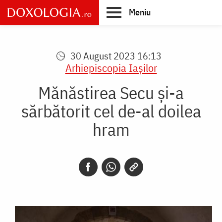
Skip
Meniu
to
main
Main
content
navigation
30 August 2023 16:13
Arhiepiscopia Iaşilor
Mănăstirea Secu și-a
sărbătorit cel de-al doilea
hram