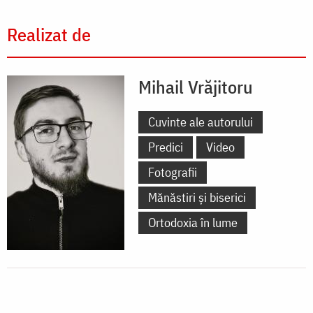
Realizat de
Mihail Vrăjitoru
Cuvinte ale autorului
Predici
Video
Fotografii
Mănăstiri și biserici
Ortodoxia în lume