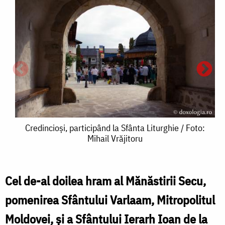
Credincioși,
Credincioși, participând la Sfânta Liturghie / Foto:
Mihail Vrăjitoru
participând
la
Sfânta
Cel de-al doilea hram al Mănăstirii Secu,
Liturghie
pomenirea Sfântului Varlaam, Mitropolitul
/
Moldovei, şi a Sfântului Ierarh Ioan de la