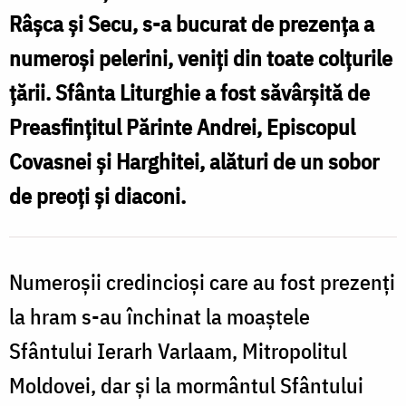
/
Foto:
Râşca şi Secu, s-a bucurat de prezenţa a
F
Mihail
numeroși pelerini, veniţi din toate colţurile
M
Vrăjitoru
ţării. Sfânta Liturghie a fost săvârşită de
V
Preasfințitul Părinte Andrei, Episcopul
Covasnei și Harghitei, alături de un sobor
de preoți și diaconi.
Numeroșii credincioşi care au fost prezenţi
la hram s-au închinat la moaştele
Sfântului Ierarh Varlaam, Mitropolitul
Moldovei, dar şi la mormântul Sfântului