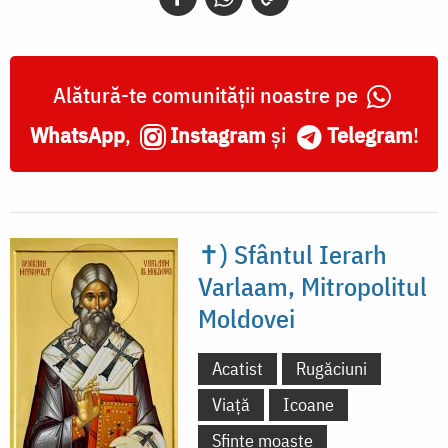
Alătură-te comunității noastre pe
WhatsApp
,
Instagram
și
Telegram
!
✝) Sfântul Ierarh
Varlaam, Mitropolitul
Moldovei
Acatist
Rugăciuni
Viață
Icoane
Sfinte moaște