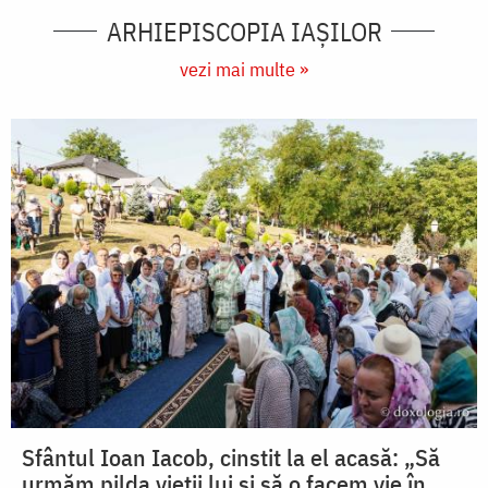
ARHIEPISCOPIA IAŞILOR
vezi mai multe »
Sfântul Ioan Iacob, cinstit la el acasă: „Să
urmăm pilda vieții lui și să o facem vie în