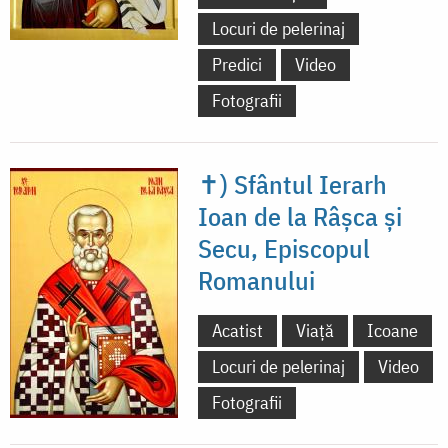
Locuri de pelerinaj
Predici
Video
Fotografii
✝) Sfântul Ierarh
Ioan de la Râșca și
Secu, Episcopul
Romanului
Acatist
Viață
Icoane
Locuri de pelerinaj
Video
Fotografii