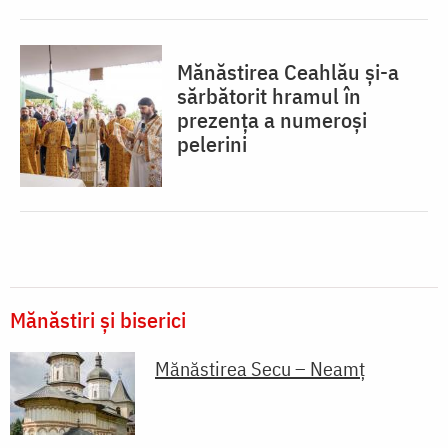
Mănăstirea Ceahlău și-a
sărbătorit hramul în
prezența a numeroși
pelerini
Mănăstiri și biserici
Mănăstirea Secu – Neamț