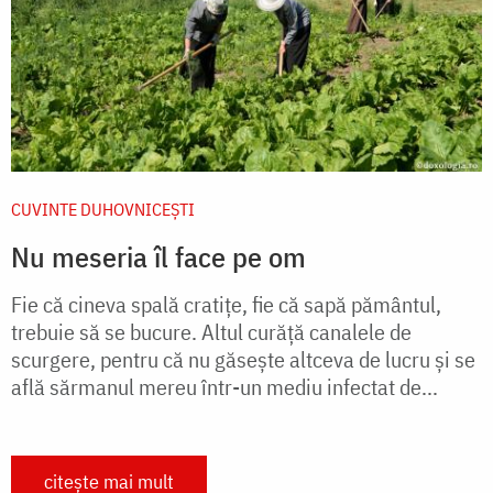
CUVINTE DUHOVNICEȘTI
Nu meseria îl face pe om
Fie că cineva spală cratiţe, fie că sapă pământul,
trebuie să se bucure. Altul curăţă canalele de
scurgere, pentru că nu găseşte altceva de lucru şi se
află sărmanul mereu într-un mediu infectat de...
citește mai mult