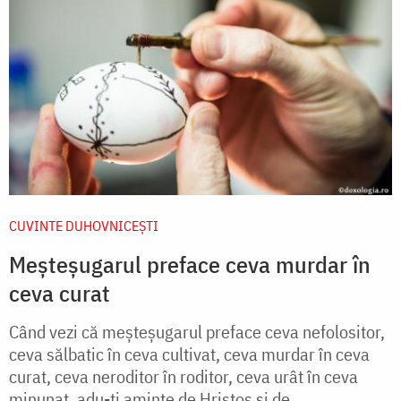
CUVINTE DUHOVNICEȘTI
Meşteşugarul preface ceva murdar în
ceva curat
Când vezi că meşteşugarul preface ceva nefolositor,
ceva sălbatic în ceva cultivat, ceva murdar în ceva
curat, ceva neroditor în roditor, ceva urât în ceva
minunat, adu-ţi aminte de Hristos şi de...