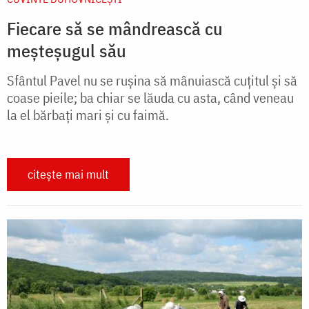
Fiecare să se mândrească cu
meşteşugul său
Sfântul Pavel nu se ruşina să mânuiască cuţitul şi să
coase pieile; ba chiar se lăuda cu asta, când veneau
la el bărbaţi mari şi cu faimă.
citește mai mult