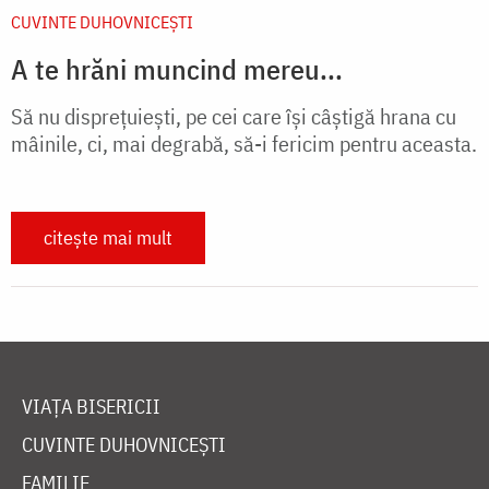
CUVINTE DUHOVNICEȘTI
A te hrăni muncind mereu...
Să nu dispreţuieşti, pe cei care îşi câştigă hrana cu
mâinile, ci, mai degrabă, să-i fericim pentru aceasta.
citește mai mult
VIAȚA BISERICII
CUVINTE DUHOVNICEȘTI
FAMILIE