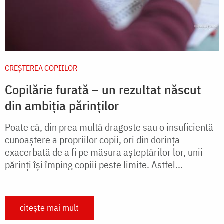
CREŞTEREA COPIILOR
Copilărie furată – un rezultat născut
din ambiția părinților
Poate că, din prea multă dragoste sau o insuficientă
cunoaștere a propriilor copii, ori din dorința
exacerbată de a fi pe măsura așteptărilor lor, unii
părinți își împing copiii peste limite. Astfel...
citește mai mult