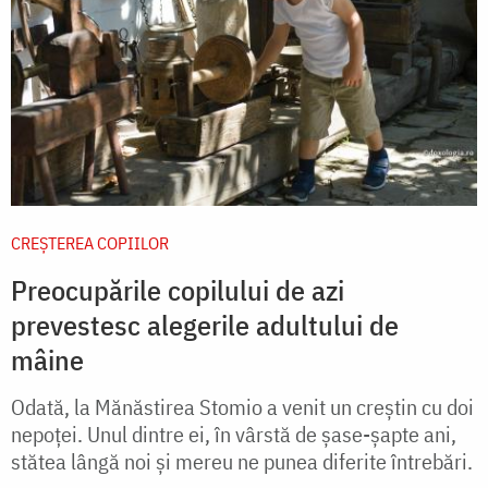
CREŞTEREA COPIILOR
Preocupările copilului de azi
prevestesc alegerile adultului de
mâine
Odată, la Mănăstirea Stomio a venit un creştin cu doi
nepoţei. Unul dintre ei, în vârstă de şase-şapte ani,
stătea lângă noi şi mereu ne punea diferite întrebări.