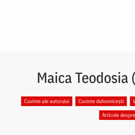
Maica Teodosia (
Cuvinte ale autorului
Cuvinte duhovnicești
Articole despr