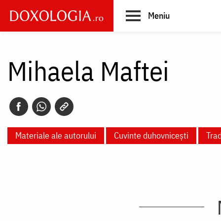
Skip
Meniu
to
main
Main
content
navigation
Mihaela Maftei
Materiale ale autorului
Cuvinte duhovnicești
Tra