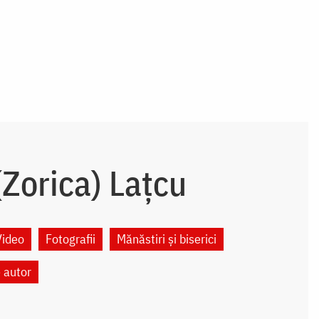
Zorica) Lațcu
Video
Fotografii
Mănăstiri și biserici
e autor