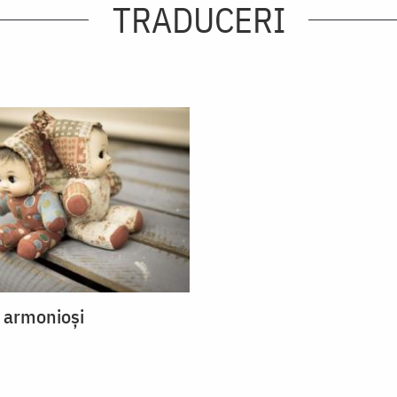
TRADUCERI
r armonioşi