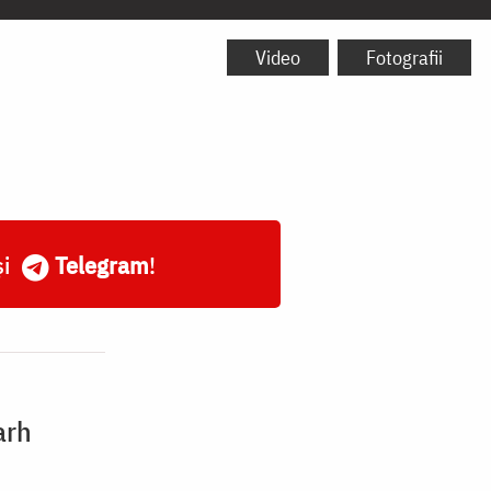
Video
Fotografii
și
Telegram
!
arh