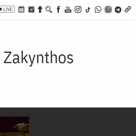
LIVE
07
n Zakynthos