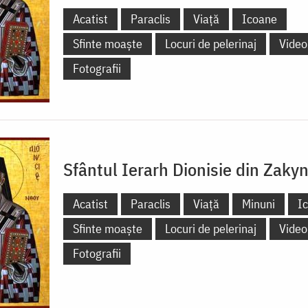
Acatist
Paraclis
Viață
Icoane
Sfinte moaște
Locuri de pelerinaj
Video
Fotografii
Sfântul Ierarh Dionisie din Zaky
Acatist
Paraclis
Viață
Minuni
I
Sfinte moaște
Locuri de pelerinaj
Video
Fotografii