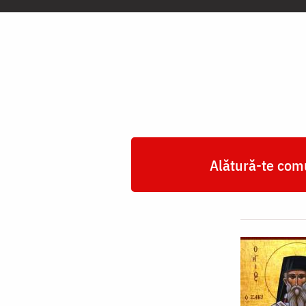
Sfântului
Dionisie
din
Zakynthos
Alătură-te comu