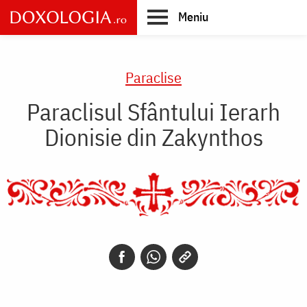
Skip
Meniu
to
main
Main
content
navigation
Paraclise
Paraclisul Sfântului Ierarh
Dionisie din Zakynthos