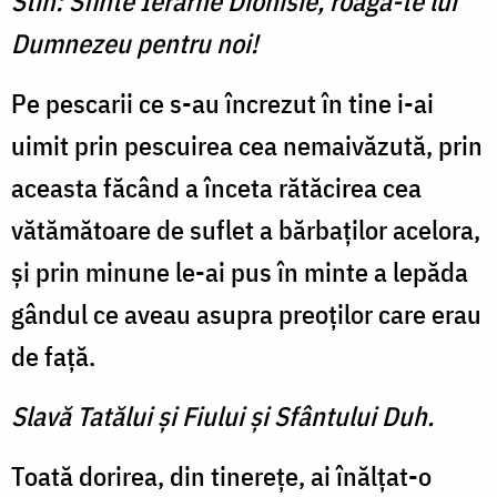
Stih: Sfinte Ierarhe Dionisie, roagă-te lui
Dumnezeu pentru noi!
Pe pescarii ce s-au încrezut în tine i-ai
uimit prin pescuirea cea nemaivăzută, prin
aceasta făcând a înceta rătăcirea cea
vătămătoare de suflet a bărbaților acelora,
și prin minune le-ai pus în minte a lepăda
gândul ce aveau asupra preoților care erau
de față.
Slavă Tatălui şi Fiului şi Sfântului Duh.
Toată dorirea, din tinerețe, ai înălțat-o