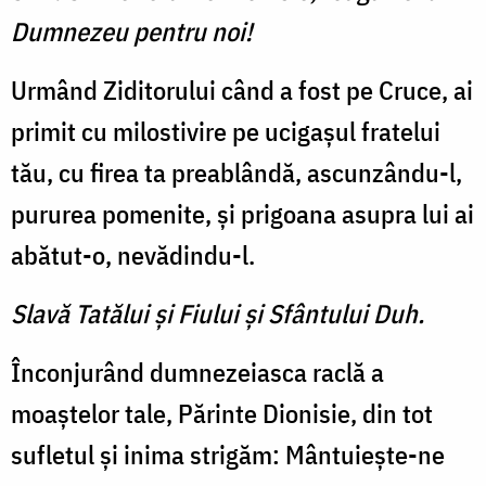
Dumnezeu pentru noi!
Urmând Ziditorului când a fost pe Cruce, ai
primit cu milostivire pe ucigașul fratelui
tău, cu firea ta preablândă, ascunzându-l,
pururea pomenite, și prigoana asupra lui ai
abătut-o, nevădindu-l.
Slavă Tatălui şi Fiului şi Sfântului Duh.
Înconjurând dumnezeiasca raclă a
moaștelor tale, Părinte Dionisie, din tot
sufletul și inima strigăm: Mântuiește-ne