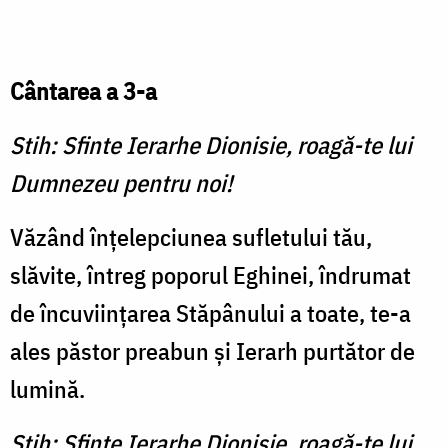
Cântarea a 3-a
Stih: Sfinte Ierarhe Dionisie, roagă-te lui
Dumnezeu pentru noi!
Văzând înțelepciunea sufletului tău,
slăvite, întreg poporul Eghinei, îndrumat
de încuviințarea Stăpânului a toate, te-a
ales păstor preabun și Ierarh purtător de
lumină.
Stih: Sfinte Ierarhe Dionisie, roagă-te lui