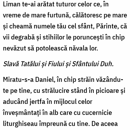
Liman te-ai arătat tuturor celor ce, în
vreme de mare furtună, călătoresc pe mare
și cheamă numele tău cel sfânt, Părinte, că
vii degrabă și stihiilor le poruncești în chip
nevăzut să potolească năvala lor.
Slavă Tatălui şi Fiului şi Sfântului Duh.
Miratu-s-a Daniel, în chip străin văzându-
te pe tine, cu strălucire stând în picioare și
aducând jertfa în mijlocul celor
înveșmântați în alb care cu cucernicie
liturghiseau împreună cu tine. De aceea