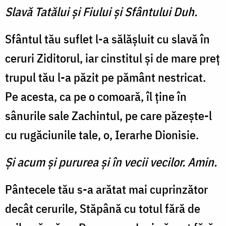
Slavă Tatălui şi Fiului şi Sfântului Duh.
Sfântul tău suflet l-a sălășluit cu slavă în
ceruri Ziditorul, iar cinstitul și de mare preț
trupul tău l-a păzit pe pământ nestricat.
Pe acesta, ca pe o comoară, îl ține în
sânurile sale Zachintul, pe care păzește-l
cu rugăciunile tale, o, Ierarhe Dionisie.
Şi acum şi pururea şi în vecii vecilor. Amin.
Pântecele tău s-a arătat mai cuprinzător
decât cerurile, Stăpână cu totul fără de