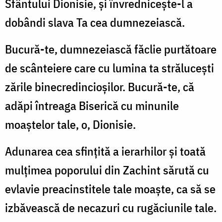
Sfântului Dionisie, și învredniceşte-l a
dobândi slava Ta cea dumnezeiască.
Bucură-te, dumnezeiască făclie purtătoare
de scânteiere care cu lumina ta strălucești
zările binecredincioșilor. Bucură-te, că
adăpi întreaga Biserică cu minunile
moaștelor tale, o, Dionisie.
Adunarea cea sfințită a ierarhilor și toată
mulțimea poporului din Zachint sărută cu
evlavie preacinstitele tale moaște, ca să se
izbăvească de necazuri cu rugăciunile tale.