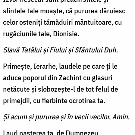
sfintele tale moaște, că pururea dăruiesc
celor osteniți tămăduiri mântuitoare, cu
rugăciunile tale, Dionisie.
Slavă Tatălui şi Fiului şi Sfântului Duh.
Primește, Ierarhe, laudele pe care ți le
aduce poporul din Zachint cu glasuri
netăcute și slobozeşte-l de tot felul de
primejdii, cu fierbinte ocrotirea ta.
Şi acum şi pururea şi în vecii vecilor. Amin.
Laud nașterea ta, de Dumnezeu