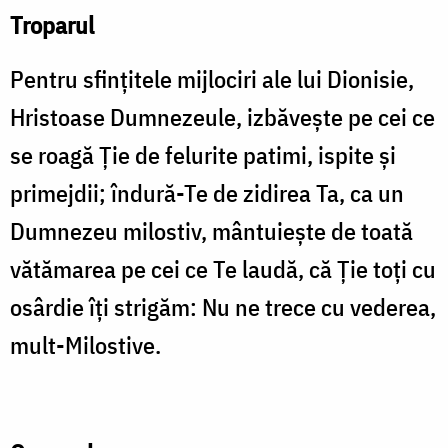
Troparul
Pentru sfințitele mijlociri ale lui Dionisie,
Hristoase Dumnezeule, izbăvește pe cei ce
se roagă Ție de felurite patimi, ispite și
primejdii; îndură-Te de zidirea Ta, ca un
Dumnezeu milostiv, mântuiește de toată
vătămarea pe cei ce Te laudă, că Ție toți cu
osârdie îți strigăm: Nu ne trece cu vederea,
mult-Milostive.