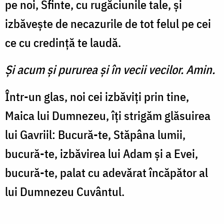
pe noi, Sfinte, cu rugăciunile tale, și
izbăvește de necazurile de tot felul pe cei
ce cu credință te laudă.
Şi acum şi pururea şi în vecii vecilor. Amin.
Într-un glas, noi cei izbăviți prin tine,
Maica lui Dumnezeu, îți strigăm glăsuirea
lui Gavriil: Bucură-te, Stăpâna lumii,
bucură-te, izbăvirea lui Adam și a Evei,
bucură-te, palat cu adevărat încăpător al
lui Dumnezeu Cuvântul.