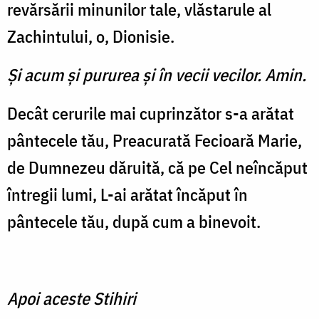
revărsării minunilor tale, vlăstarule al
Zachintului, o, Dionisie.
Şi acum şi pururea şi în vecii vecilor. Amin.
Decât cerurile mai cuprinzător s-a arătat
pântecele tău, Preacurată Fecioară Marie,
de Dumnezeu dăruită, că pe Cel neîncăput
întregii lumi, L-ai arătat încăput în
pântecele tău, după cum a binevoit.
Apoi aceste Stihiri