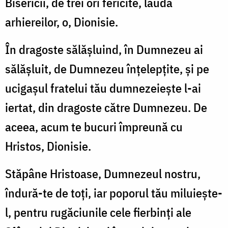
Bisericii, de trei ori fericite, lauda
arhiereilor, o, Dionisie.
În dragoste sălășluind, în Dumnezeu ai
sălășluit, de Dumnezeu înțelepțite, și pe
ucigașul fratelui tău dumnezeiește l-ai
iertat, din dragoste către Dumnezeu. De
aceea, acum te bucuri împreună cu
Hristos, Dionisie.
Stăpâne Hristoase, Dumnezeul nostru,
îndură-te de toți, iar poporul tău miluiește-
l, pentru rugăciunile cele fierbinți ale