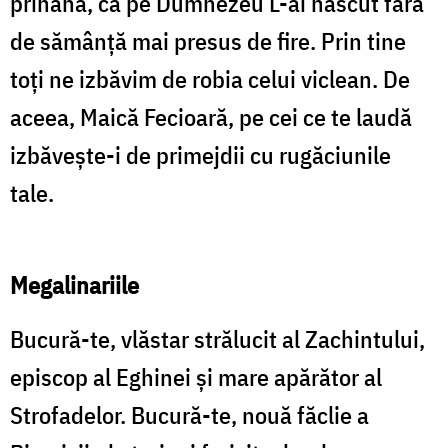
prihană, că pe Dumnezeu L-ai născut fără
de sămânță mai presus de fire. Prin tine
toți ne izbăvim de robia celui viclean. De
aceea, Maică Fecioară, pe cei ce te laudă
izbăvește-i de primejdii cu rugăciunile
tale.
Megalinariile
Bucură-te, vlăstar strălucit al Zachintului,
episcop al Eghinei și mare apărător al
Strofadelor. Bucură-te, nouă făclie a