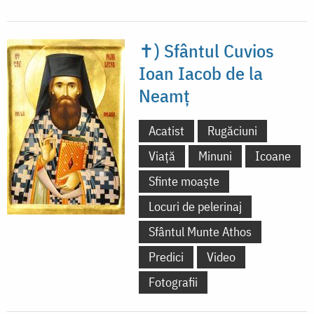
✝) Sfântul Cuvios
Ioan Iacob de la
Neamț
Acatist
Rugăciuni
Viață
Minuni
Icoane
Sfinte moaște
Locuri de pelerinaj
Sfântul Munte Athos
Predici
Video
Fotografii