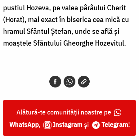
pustiul Hozeva, pe valea pârâului Cherit
(Horat), mai exact în biserica cea mică cu
hramul Sfântul Ștefan, unde se află și
moaștele Sfântului Gheorghe Hozevitul.
Alătură-te comunității noastre pe
WhatsApp
,
Instagram
și
Telegram
!