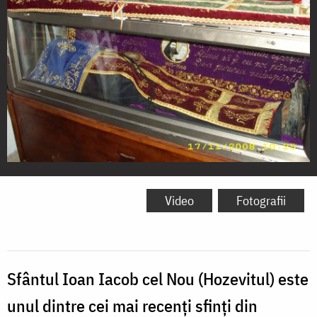
Moaștele
Sfântului
Video
Fotografii
Ioan
Iacob
cel
Sfântul Ioan Iacob cel Nou (Hozevitul) este
Nou
unul dintre cei mai recenți sfinți din