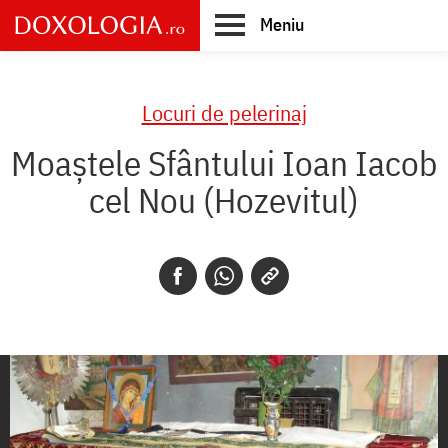
Skip
Meniu
to
main
Main
content
navigation
Locuri de pelerinaj
Moaștele Sfântului Ioan Iacob
cel Nou (Hozevitul)