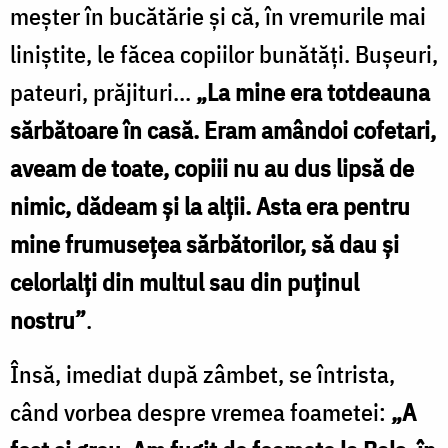
meşter în bucătărie şi că, în vremurile mai
liniştite, le făcea copiilor bunătăţi. Buşeuri,
pateuri, prăjituri...
„La mine era totdeauna
sărbătoare în casă. Eram amândoi cofetari,
aveam de toate, copiii nu au dus lipsă de
nimic, dădeam şi la alţii. Asta era pentru
mine frumuseţea sărbătorilor, să dau şi
celorlalţi din multul sau din puţinul
nostru”
.
Însă, imediat după zâmbet, se întrista,
când vorbea despre vremea foametei:
„A