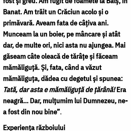
fost şi greu. Am fugit de foamete la Balş, în
Banat. Am trăit un Crăciun acolo şi o
primăvară. Aveam fata de câţiva ani.
Munceam la un boier, pe mâncare şi atât
dar, de multe ori, nici asta nu ajungea. Mai
găseam câte oleacă de tărâţe şi făceam
mămăliguţă. Şi, fata, când a văzut
mămăliguţa, dădea cu degetul şi spunea:
Tată, dar asta e mămăliguţă de ţărână!
Era
neagră... Dar, mulţumim lui Dumnezeu, ne-
a fost din nou bine”
.
Experiența războiului