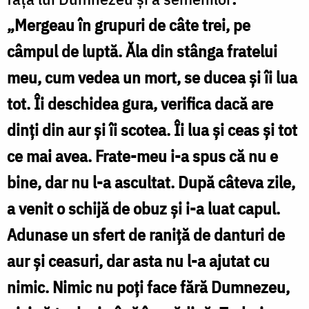
„Mergeau în grupuri de câte trei, pe
câmpul de luptă. Ăla din stânga fratelui
meu, cum vedea un mort, se ducea şi îi lua
tot. Îi deschidea gura, verifica dacă are
dinţi din aur şi îi scotea. Îi lua şi ceas şi tot
ce mai avea. Frate-meu i-a spus că nu e
bine, dar nu l-a ascultat. După câteva zile,
a venit o schijă de obuz şi i-a luat capul.
Adunase un sfert de raniţă de danturi de
aur şi ceasuri, dar asta nu l-a ajutat cu
nimic. Nimic nu poţi face fără Dumnezeu,