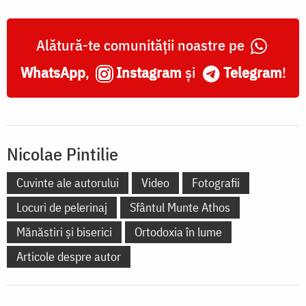
Alătură-te comunității noastre pe
WhatsApp
,
Instagram
și
Telegram
!
Nicolae Pintilie
Cuvinte ale autorului
Video
Fotografii
Locuri de pelerinaj
Sfântul Munte Athos
Mănăstiri și biserici
Ortodoxia în lume
Articole despre autor