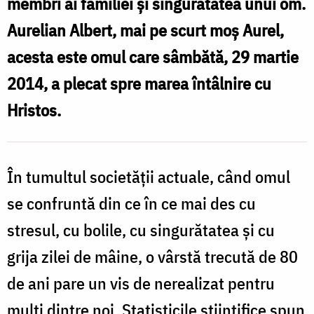
membri ai familiei și singurătatea unui om.
sută
Aurelian Albert, mai pe scurt moș Aurel,
de
v
acesta este omul care sâmbătă, 29 martie
ani
î
2014, a plecat spre marea întâlnire cu
Hristos.
s
a
În tumultul societății actuale, când omul
se confruntă din ce în ce mai des cu
stresul, cu bolile, cu singurătatea și cu
grija zilei de mâine, o vârstă trecută de 80
de ani pare un vis de nerealizat pentru
mulți dintre noi. Statisticile științifice spun