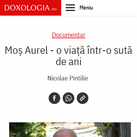
Skip
Meniu
to
main
Main
content
navigation
Documentar
Moș Aurel - o viață într-o sută
de ani
Nicolae Pintilie