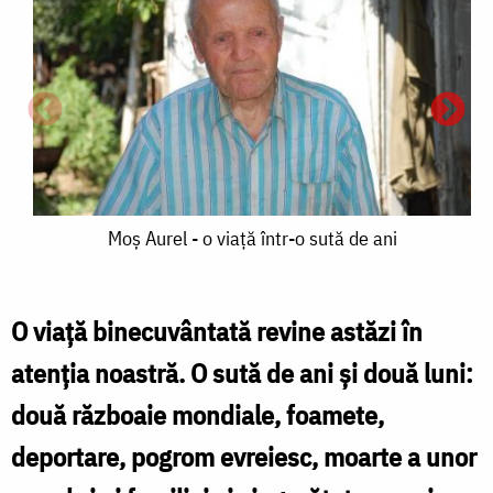
Moș
Moș Aurel - o viață într-o sută de ani
Aurel
-
O viață binecuvântată revine astăzi în
o
atenția noastră. O sută de ani și două luni:
viață
două războaie mondiale, foamete,
într-
A
deportare, pogrom evreiesc, moarte a unor
o
-