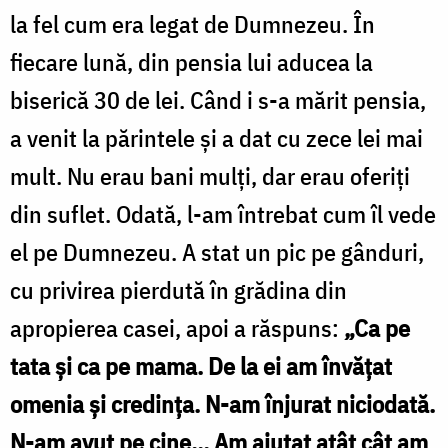
la fel cum era legat de Dumnezeu. În
fiecare lună, din pensia lui aducea la
biserică 30 de lei. Când i s-a mărit pensia,
a venit la părintele și a dat cu zece lei mai
mult. Nu erau bani mulţi, dar erau oferiţi
din suflet. Odată, l-am întrebat cum îl vede
el pe Dumnezeu. A stat un pic pe gânduri,
cu privirea pierdută în grădina din
apropierea casei, apoi a răspuns:
„Ca pe
tata și ca pe mama. De la ei am învățat
omenia și credința. N-am înjurat niciodată.
N-am avut pe cine… Am ajutat atât cât am