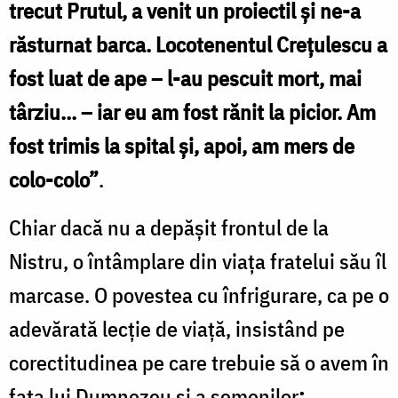
trecut Prutul, a venit un proiectil şi ne-a
răsturnat barca. Locotenentul Creţulescu a
fost luat de ape – l-au pescuit mort, mai
târziu... – iar eu am fost rănit la picior. Am
fost trimis la spital şi, apoi, am mers de
colo-colo”
.
Chiar dacă nu a depășit frontul de la
Nistru, o întâmplare din viața fratelui său îl
marcase. O povestea cu înfrigurare, ca pe o
adevărată lecție de viață, insistând pe
corectitudinea pe care trebuie să o avem în
fața lui Dumnezeu și a semenilor
: