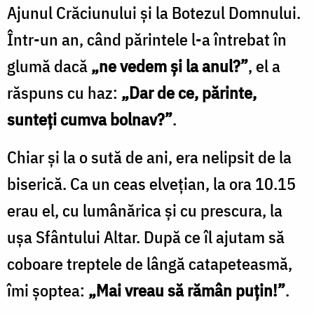
Ajunul Crăciunului și la Botezul Domnului.
Într-un an, când părintele l-a întrebat în
glumă dacă
„ne vedem și la anul?”
, el a
răspuns cu haz:
„Dar de ce, părinte,
sunteți cumva bolnav?”
.
Chiar și la o sută de ani, era nelipsit de la
biserică. Ca un ceas elvețian, la ora 10.15
erau el, cu lumânărica și cu prescura, la
ușa Sfântului Altar. După ce îl ajutam să
coboare treptele de lângă catapeteasmă,
îmi șoptea:
„Mai vreau să rămân puţin!”
.