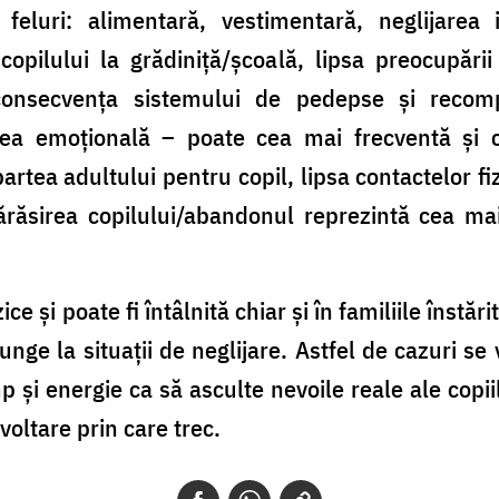
luri: alimentară, vestimentară, neglijarea i
copilului la grădiniţă/şcoală, lipsa preocupării
inconsecvenţa sistemului de pedepse şi reco
area emoţională – poate cea mai frecventă şi
 partea adultului pentru copil, lipsa contactelor f
ărăsirea copilului/abandonul reprezintă cea ma
ce şi poate fi întâlnită chiar şi în familiile înstă
nge la situaţii de neglijare. Astfel de cazuri se
 şi energie ca să asculte nevoile reale ale copiil
voltare prin care trec.