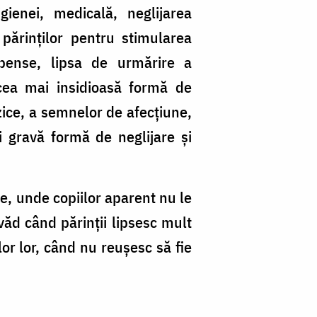
gienei, medicală, neglijarea
 părinţilor pentru stimularea
mpense, lipsa de urmărire a
 cea mai insidioasă formă de
izice, a semnelor de afecţiune,
i gravă formă de neglijare şi
rite, unde copiilor aparent nu le
 văd când părinţii lipsesc mult
or lor, când nu reuşesc să fie