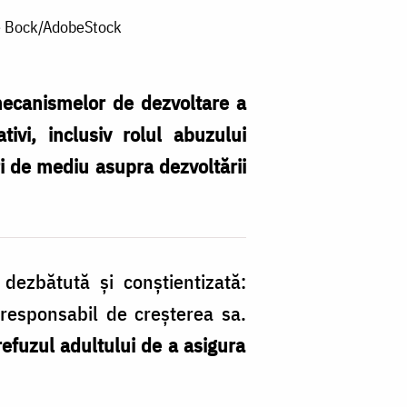
 de Bock/AdobeStock
mecanismelor de dezvoltare a
tivi, inclusiv rolul abuzului
ri de mediu asupra dezvoltării
dezbătută şi conştientizată:
l responsabil de creşterea sa.
refuzul adultului de a asigura