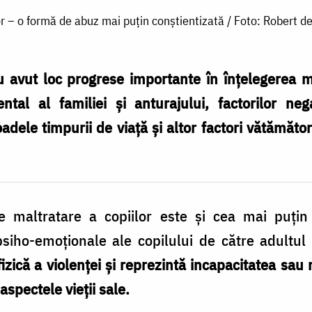
lor – o formă de abuz mai puțin conștientizată / Foto: Robert
au avut loc progrese importante în înţelegerea 
ntal al familiei şi anturajului, factorilor nega
oadele timpurii de viaţă şi altor factori vătămăto
maltratare a copiilor este şi cea mai puţin 
 psiho-emoţionale ale copilului de către adultu
izică a violenţei şi reprezintă incapacitatea sau 
aspectele vieţii sale.