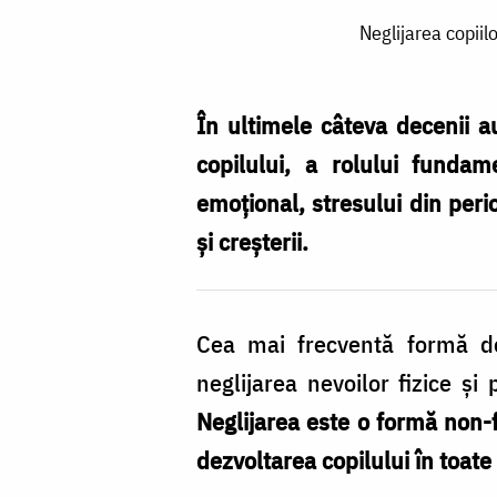
Neglijarea
Neglijarea copii
copiilor
–
o
În ultimele câteva decenii 
formă
copilului, a rolului fundame
de
emoţional, stresului din peri
abuz
şi creşterii.
mai
puțin
Cea mai frecventă formă de 
conștientizată
neglijarea nevoilor fizice şi
/
Neglijarea este o formă non-f
Foto:
dezvoltarea copilului în toate 
Robert