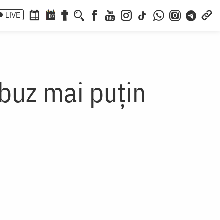
LIVE
07
abuz mai puțin