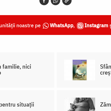
nității noastre pe
WhatsApp
,
Instagram
 familie, nici
Sfân
o
creş
pentru situații
Zămi