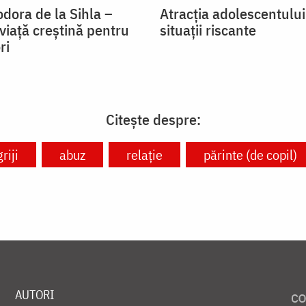
dora de la Sihla –
Atracția adolescentulu
viaţă creştină pentru
situații riscante
ri
Citește despre:
griji
abuz
relație
părinte (de copil)
AUTORI