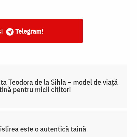
și
Telegram
!
ta Teodora de la Sihla – model de viaţă
tină pentru micii cititori
slirea este o autentică taină