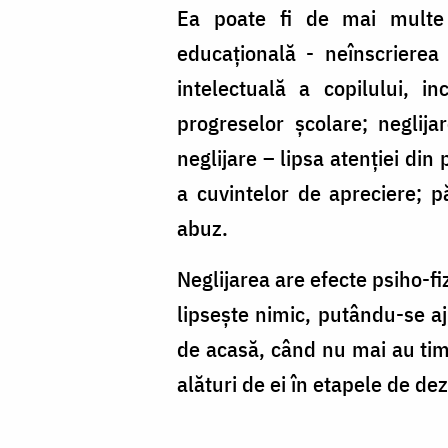
de
Ea poate fi de mai multe fe
Bock/AdobeStock
educaţională - neînscrierea 
intelectuală a copilului, 
progreselor şcolare; neglij
neglijare – lipsa atenţiei din
a cuvintelor de apreciere; p
abuz.
Neglijarea are efecte psiho-fizi
lipseşte nimic, putându-se aju
de acasă, când nu mai au timp
alături de ei în etapele de dez