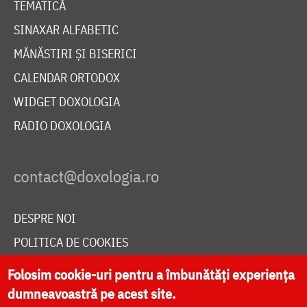
TEMATICĂ
SINAXAR ALFABETIC
MĂNĂSTIRI ȘI BISERICI
CALENDAR ORTODOX
WIDGET DOXOLOGIA
RADIO DOXOLOGIA
DESPRE NOI
POLITICA DE COOKIES
DONEAZĂ ONLINE PENTRU CATEDRALA NAȚIONALĂ
Folosim cookie-uri pentru a îmbunătăți experiența
dumneavoastră pe acest site.