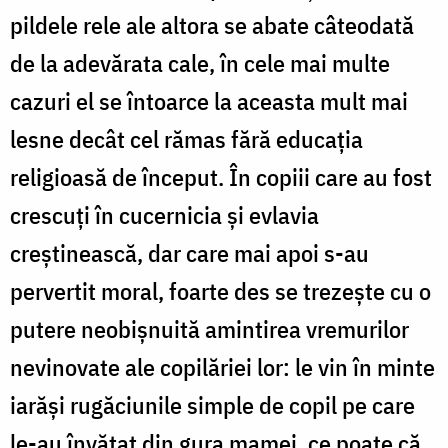
pildele rele ale altora se abate câteodată
de la adevărata cale, în cele mai multe
cazuri el se întoarce la aceasta mult mai
lesne decât cel rămas fără educația
religioasă de început. În copiii care au fost
crescuți în cucernicia și evlavia
creștinească, dar care mai apoi s-au
pervertit moral, foarte des se trezește cu o
putere neobișnuită amintirea vremurilor
nevinovate ale copilăriei lor: le vin în minte
iarăși rugăciunile simple de copil pe care
le-au învățat din gura mamei, ce poate că