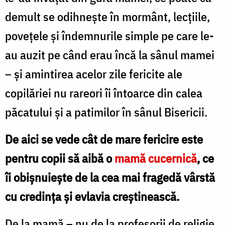
demult se odihnește în mormânt, lecțiile,
povețele și îndemnurile simple pe care le-
au auzit pe când erau încă la sânul mamei
– și amintirea acelor zile fericite ale
copilăriei nu rareori îi întoarce din calea
păcatului și a patimilor în sânul Bisericii.
De aici se vede cât de mare fericire este
pentru copii să aibă o
mamă cucernică
, ce
îi obișnuiește de la cea mai fragedă vârstă
cu credința și evlavia creștinească.
De la mamă – nu de la profesorii de religie