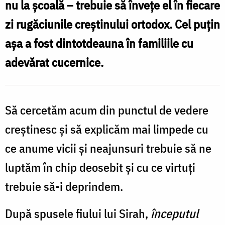
nu la școală – trebuie să învețe el în fiecare
o
zi rugăciunile creștinului ortodox. Cel puțin
mamă
așa a fost dintotdeauna în familiile cu
cucernică!
adevărat cucernice.
/
Foto:
Bogdan
Să cercetăm acum din punctul de vedere
Bulgariu
creștinesc și să explicăm mai limpede cu
ce anume vicii și neajunsuri trebuie să ne
luptăm în chip deosebit și cu ce virtuți
trebuie să-i deprindem.
După spusele fiului lui Sirah,
începutul