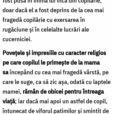
fost pusă în inima lui încă din copilărie,
doar dacă el a fost deprins de la cea mai
fragedă copilărie cu exersarea în
rugăciune și în celelalte lucrări ale
cucerniciei.
Povețele și impresiile cu caracter religios
pe care copilul le primește de la mama
sa
începând cu cea mai fragedă vârstă, pe
care le suge, ca să zic așa, odată cu laptele
mamei,
rămân de obicei pentru întreaga
viață
; iar dacă mai apoi un astfel de copil,
întunecat de viforul patimilor și smintit de