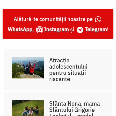
Alătură-te comunității noastre pe
WhatsApp
,
Instagram
și
Telegram
!
Atracția
adolescentului
pentru situații
riscante
Sfânta Nona, mama
Sfântului Grigorie
Teologul – model