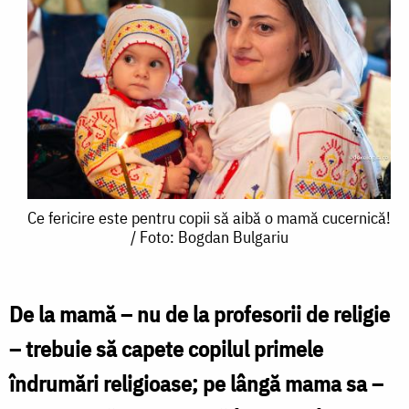
Ce
Ce fericire este pentru copii să aibă o mamă cucernică!
/ Foto: Bogdan Bulgariu
fericire
este
pentru
De la mamă – nu de la profesorii de religie
copii
– trebuie să capete copilul primele
să
îndrumări religioase; pe lângă mama sa –
aibă