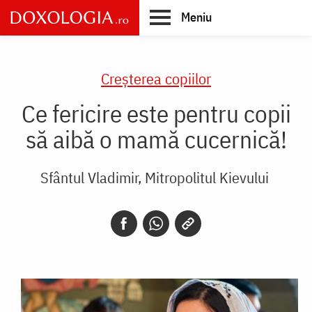
Skip
Meniu
to
main
Main
content
navigation
Creşterea copiilor
Ce fericire este pentru copii
să aibă o mamă cucernică!
Sfântul Vladimir, Mitropolitul Kievului