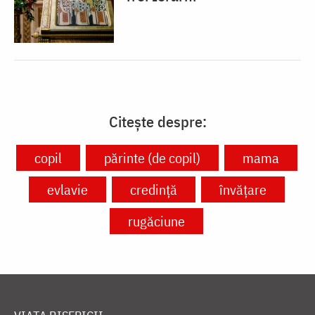
Citește despre:
copil
părinte (de copil)
mama
evlavie
credință
învățare
rugăciune