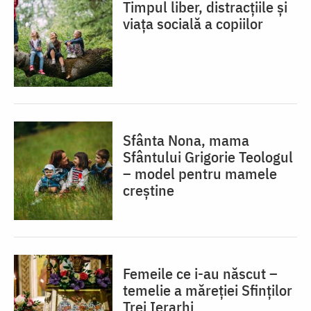
Timpul liber, distracțiile și
viața socială a copiilor
Sfânta Nona, mama
Sfântului Grigorie Teologul
– model pentru mamele
creștine
Femeile ce i-au născut –
temelie a măreției Sfinților
Trei Ierarhi