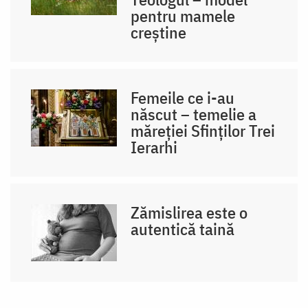
pentru mamele
creștine
Femeile ce i-au
născut – temelie a
măreției Sfinților Trei
Ierarhi
Zămislirea este o
autentică taină