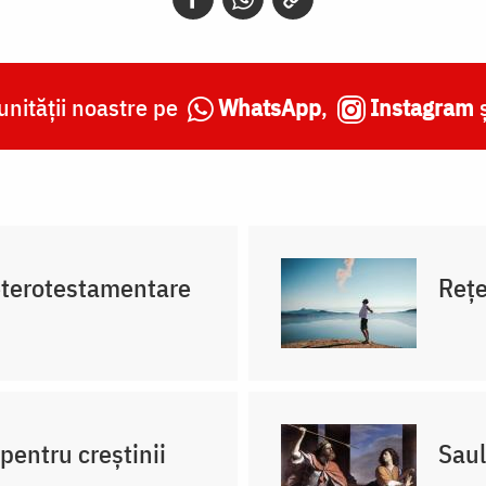
nității noastre pe
WhatsApp
,
Instagram
veterotestamentare
Reţe
pentru creștinii
Saul