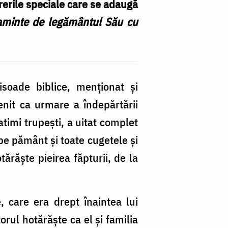
ererile speciale care se adaugă
aminte de legământul Său cu
soade biblice, menționat și
venit ca urmare a îndepărtării
imi trupești, a uitat complet
pe pământ și toate cugetele și
ărăște pieirea făpturii, de la
, care era drept înaintea lui
orul hotărăște ca el și familia