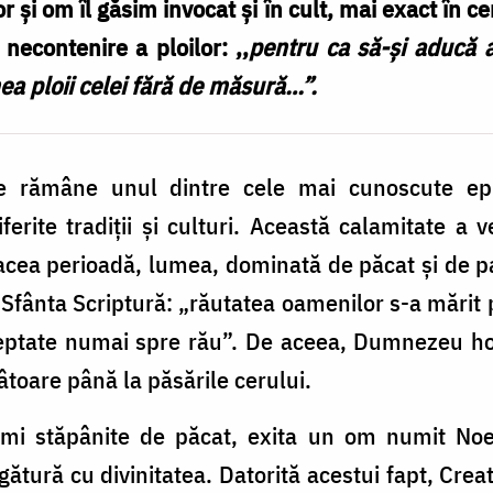
or și om îl găsim invocat și în cult, mai exact în c
necontenire a ploilor: ,,
pentru ca să-și aducă 
ea ploii celei fără de măsură…”.
 rămâne unul dintre cele mai cunoscute epi
rite tradiții și culturi. Această calamitate a 
ea perioadă, lumea, dominată de păcat și de pat
Sfânta Scriptură: „răutatea oamenilor s-a mărit 
reptate numai spre rău”. De aceea, Dumnezeu hot
âtoare până la păsările cerului.
lumi stăpânite de păcat, exita un om numit Noe
tură cu divinitatea. Datorită acestui fapt, Creat