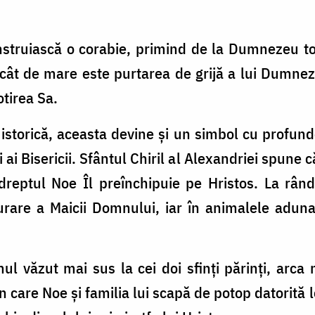
struiască o corabie, primind de la Dumnezeu toa
ă cât de mare este purtarea de grijă a lui Dumnez
otirea Sa.
 istorică, aceasta devine și un simbol cu profund
i ai Bisericii. Sfântul Chiril al Alexandriei spune 
r dreptul Noe Îl preînchipuie pe Hristos. La râ
urare a Maicii Domnului, iar în animalele adun
l văzut mai sus la cei doi sfinți părinți, arca
în care Noe și familia lui scapă de potop datorită 