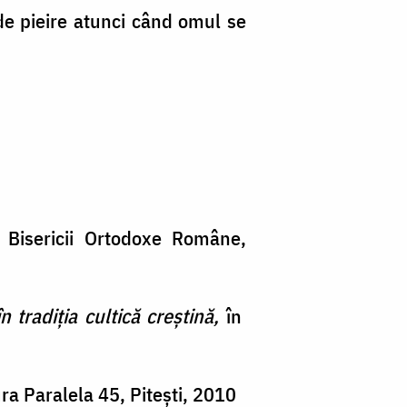
 de pieire atunci când omul se
l Bisericii Ortodoxe Române,
n tradiția cultică creștină,
în
ura Paralela 45, Pitești, 2010