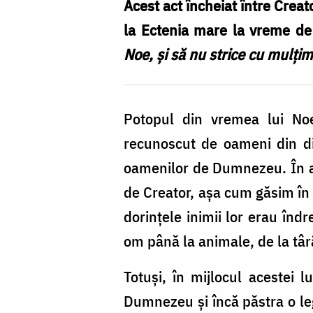
Acest act încheiat între Creat
la Ectenia mare la vreme de 
Noe, și să nu strice cu mulțim
Potopul din vremea lui Noe
recunoscut de oameni din dife
oamenilor de Dumnezeu. În ac
de Creator, așa cum găsim în 
dorințele inimii lor erau înd
om până la animale, de la târ
Totuși, în mijlocul acestei 
Dumnezeu și încă păstra o legă