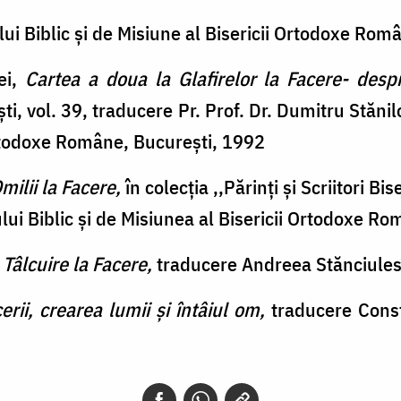
ului Biblic și de Misiune al Bisericii Ortodoxe Ro
iei,
Cartea a doua la Glafirelor la Facere- desp
cești, vol. 39, traducere Pr. Prof. Dr. Dumitru Stăni
Ortodoxe Române, București, 1992
milii la Facere,
în colecția ,,Părinți și Scriitori Bi
ului Biblic și de Misiunea al Bisericii Ortodoxe R
,
Tâlcuire la Facere,
traducere Andreea Stănciule
erii, crearea lumii și întâiul om,
traducere Const