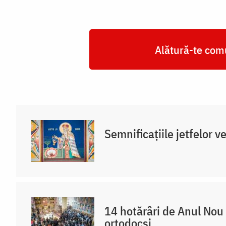
Alătură-te comu
Semnificațiile jetfelor 
14 hotărâri de Anul Nou 
ortodocși