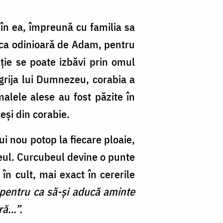
în ea, împreună cu familia sa
 ca odinioară de Adam, pentru
ie se poate izbăvi prin omul
grija lui Dumnezeu, corabia a
alele alese au fost păzite în
eși din corabie.
ui nou potop la fiecare ploaie,
eul. Curcubeul devine o punte
 în cult, mai exact în cererile
pentru ca să-și aducă aminte
ră…”.