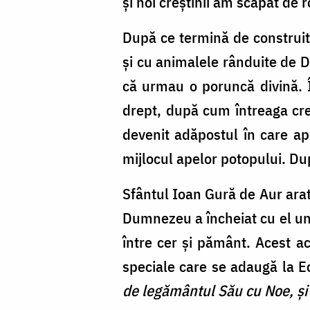
și noi creștinii am scăpat de r
După ce termină de construit
și cu animalele rânduite de 
că urmau o poruncă divină. 
drept, după cum întreaga cre
devenit adăpostul în care ap
mijlocul apelor potopului. Du
Sfântul Ioan Gură de Aur arată
Dumnezeu a încheiat cu el un
între cer și pământ. Acest act
speciale care se adaugă la Ec
de legământul Său cu Noe, și 