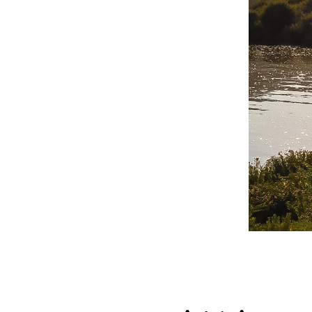
Sursa:
doxologia.ro