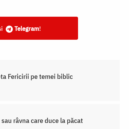
și
Telegram
!
ta Fericirii pe temei biblic
 sau râvna care duce la păcat