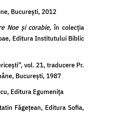
mâne, București, 2012
re Noe și corabie,
în colecția
loae, Editura Institutului Biblic
sericești”, vol. 21, traducere Pr.
omâne, București, 1987
scu, Editura Egumenița
atin Făgețean, Editura Sofia,