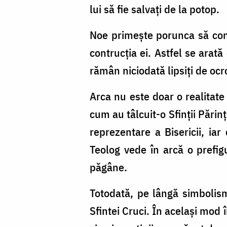
lui să fie salvați de la potop.
Noe primește porunca să con
contrucția ei. Astfel se arat
rămân niciodată lipsiți de ocr
Arca nu este doar o realitate
cum au tâlcuit-o Sfinții Părinț
reprezentare a Bisericii, ia
Teolog vede în arcă o prefig
păgâne.
Totodată, pe lângă simbolismu
Sfintei Cruci. În același mod 