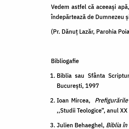
Vedem astfel că aceeași apă, 
îndepărtează de Dumnezeu și 
(Pr. Dănuț Lazăr, Parohia Poi
Bibliogafie
Biblia sau Sfânta Scriptu
București, 1997
Ioan Mircea,
Prefigurările 
,,Studii Teologice”, anul XX
Julien Behaeghel,
Biblia î