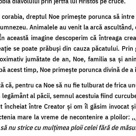
obia diavolului prin jertfa lui Hristos pe cruce.
 corabia, dreptul Noe primește porunca să intre 
Dumnezeu. Animalele au venit la arcă ascultând,
În această imagine descoperim că întreaga creaț
ație se poate prăbuși din cauza păcatului. Prin 
oximativ jumătate de an, Noe, familia sa și anim
pă acest timp, Noe primește porunca divină de a i
 că, pentru ca Noe să nu fie tulburat de frica un
 legământ al păcii, semnul acestuia fiind curcub
 încheiat între Creator și om îl găsim invocat și
tenia mare la vreme de necontenire a ploilor: ,,
să nu strice cu mulțimea ploii celei fără de măsu