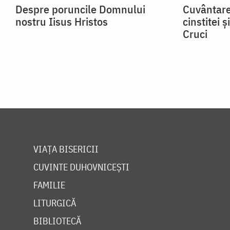
Despre poruncile Domnului
Cuvântare
nostru Iisus Hristos
cinstitei 
Cruci
VIAȚA BISERICII
CUVINTE DUHOVNICEȘTI
FAMILIE
LITURGICĂ
BIBLIOTECĂ