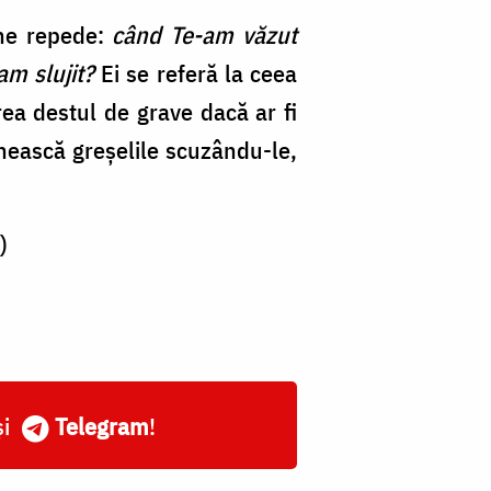
une repede:
când Te-am văzut
am slujit?
Ei se referă la ceea
rea destul de grave dacă ar fi
nească greșelile scuzându-le,
)
și
Telegram
!