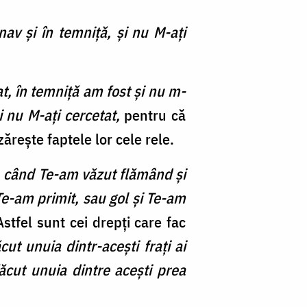
nav şi în temniţă, şi nu M-aţi
t, în temniță am fost și nu m-
i nu M-aţi cercetat,
pentru că
ărește faptele lor cele rele.
când Te-am văzut flămând şi
Te-am primit, sau gol şi Te-am
stfel sunt cei drepți care fac
ăcut unuia dintr-aceşti fraţi ai
ăcut unuia dintre aceşti prea