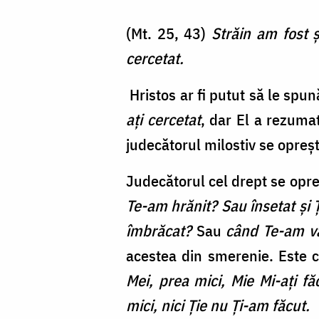
(Mt. 25, 43)
Străin am fost ş
cercetat.
Hristos ar fi putut să le spun
ați cercetat
, dar El a rezum
judecătorul milostiv se opreșt
Judecătorul cel drept se opr
Te-am hrănit? Sau însetat şi 
îmbrăcat?
Sau
când Te-am vă
acestea din smerenie. Este 
Mei, prea mici, Mie Mi-aţi fă
mici, nici Ție nu Ți-am făcut.