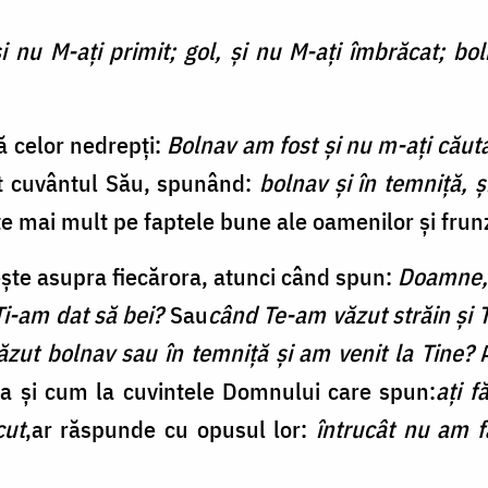
i nu M-aţi primit; gol, şi nu M-aţi îmbrăcat; bol
ă celor nedrepți:
Bolnav am fost și nu m-ați căuta
at cuvântul Său, spunând:
bolnav şi în temniţă, ş
e mai mult pe faptele bune ale oamenilor și frunz
ește asupra fiecărora, atunci când spun:
Doamne, 
Ţi-am dat să bei?
Sau
când Te-am văzut străin şi 
zut bolnav sau în temniţă şi am venit la Tine?
A
ca și cum la cuvintele Domnului care spun:
aţi f
cut
,ar răspunde cu opusul lor:
întrucât nu am f