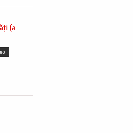
ți (a
deo