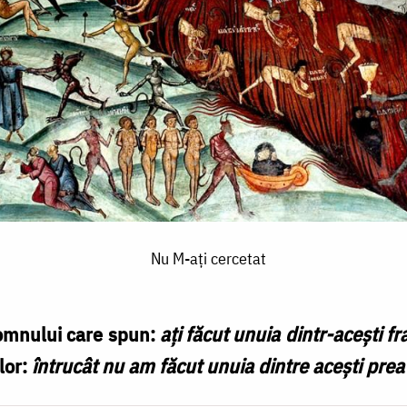
Nu M-ați cercetat
Domnului care spun:
aţi făcut unuia dintr-aceşti fra
lor:
întrucât nu am făcut unuia dintre aceşti prea 