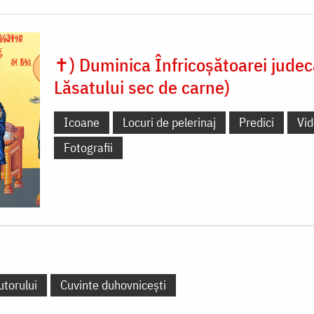
✝) Duminica Înfricoșătoarei judecă
Lăsatului sec de carne)
Icoane
Locuri de pelerinaj
Predici
Vi
Fotografii
utorului
Cuvinte duhovnicești