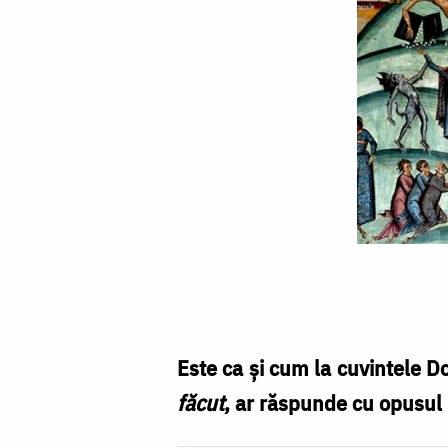
Nu
M-
ați
cercetat
Este ca și cum la cuvintele 
făcut
, ar răspunde cu opusul 