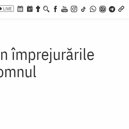
LIVE
07
n împrejurările
Domnul