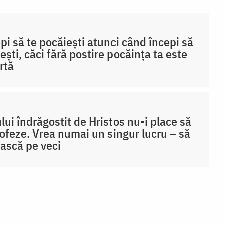
pi să te pocăiești atunci când începi să
ești, căci fără postire pocăința ta este
rtă
ui îndrăgostit de Hristos nu-i place să
zofeze. Vrea numai un singur lucru – să
ască pe veci