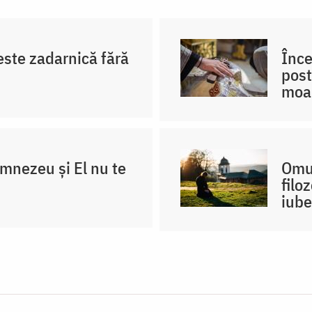
este zadarnică fără
Înce
post
moa
umnezeu și El nu te
Omul
filo
iube