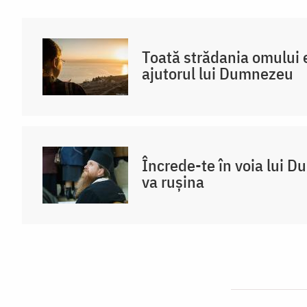
/
Foto:
Toată strădania omului 
Oana
ajutorul lui Dumnezeu
Nechifor
Încrede-te în voia lui D
va rușina