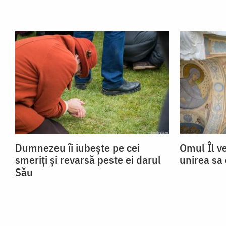
Dumnezeu îi iubește pe cei
Omul Îl v
smeriți și revarsă peste ei darul
unirea sa 
Său