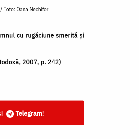
 / Foto: Oana Nechifor
Domnul cu rugăciune smerită și
rtodoxă, 2007, p. 242)
și
Telegram
!