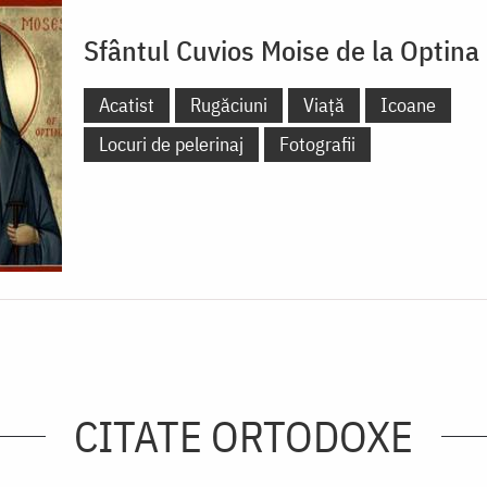
Sfântul Cuvios Moise de la Optina
Acatist
Rugăciuni
Viață
Icoane
Locuri de pelerinaj
Fotografii
CITATE ORTODOXE