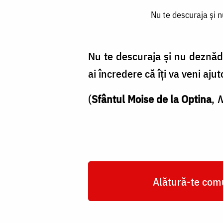
Nu
Nu te descuraja și n
te
descuraja
și
Nu te descuraja și nu deznădă
nu
ai încredere că îți va veni ajut
deznădăjdui
(
Sfântul Moise de la Optina
,
N
în
împrejurările
potrivnice,
ci
aleargă
Alătură-te comu
la
Domnul