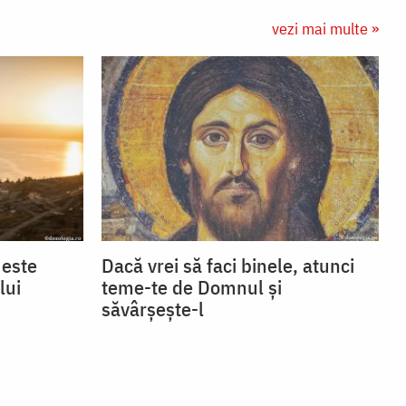
vezi mai multe »
 este
Dacă vrei să faci binele, atunci
lui
teme-te de Domnul și
săvârșește-l