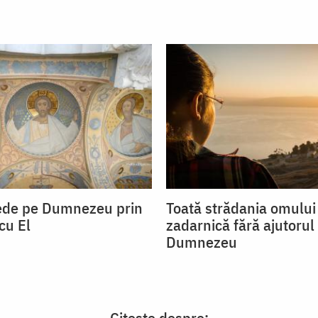
ede pe Dumnezeu prin
Toată strădania omului
cu El
zadarnică fără ajutorul 
Dumnezeu
Citește despre: