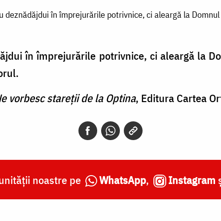
u deznădăjdui în împrejurările potrivnice, ci aleargă la Domnul
jdui în împrejurările potrivnice, ci aleargă la 
orul.
e vorbesc stareții de la Optina
, Editura Cartea O
nității noastre pe
WhatsApp
,
Instagram