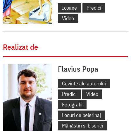
Icoane
Predici
Video
Realizat de
Flavius Popa
Cuvinte ale autorului
Predici
Video
Fotografii
Locuri de pelerinaj
Mănăstiri și biserici