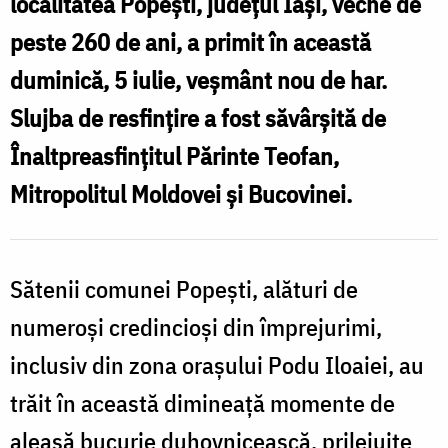
localitatea Popești, județul Iași, veche de
F
peste 260 de ani, a primit în această
duminică, 5 iulie, veșmânt nou de har.
Slujba de resfințire a fost săvârșită de
Înaltpreasfințitul Părinte Teofan,
Mitropolitul Moldovei și Bucovinei.
Sătenii comunei Popești, alături de
numeroși credincioși din împrejurimi,
inclusiv din zona orașului Podu Iloaiei, au
trăit în această dimineață momente de
aleasă bucurie duhovnicească, prilejuite