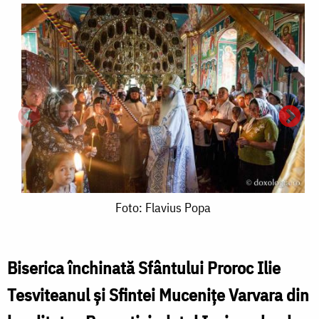
Foto:
Foto: Flavius Popa
Flavius
Popa
Biserica închinată Sfântului Proroc Ilie
Tesviteanul și Sfintei Mucenițe Varvara din
F