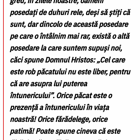
greu, în zilele noastre, oameni
posedați de duhuri rele, deși să știți că
sunt, dar dincolo de această posedare
pe care o întâlnim mai rar, există o altă
posedare la care suntem supuși noi,
căci spune Domnul Hristos:
„Cel care
este rob păcatului nu este liber, pentru
că are asupra lui puterea
întunericului”. Orice păcat este o
prezență a întunericului în viața
noastră! Orice fărădelege, orice
patimă! Poate spune cineva că este