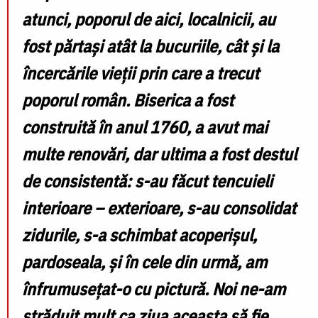
atunci, poporul de aici, localnicii, au
fost părtași atât la bucuriile, cât și la
încercările vieții prin care a trecut
poporul român. Biserica a fost
construită în anul 1760, a avut mai
multe renovări, dar ultima a fost destul
de consistentă: s-au făcut tencuieli
interioare – exterioare, s-au consolidat
zidurile, s-a schimbat acoperișul,
pardoseala, și în cele din urmă, am
înfrumusețat-o cu pictură. Noi ne-am
străduit mult ca ziua aceasta să fie