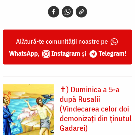
Alătură-te comunității noastre pe
WhatsApp
,
Instagram
și
Telegram
!
✝) Duminica a 5-a
după Rusalii
(Vindecarea celor doi
demonizați din ținutul
Gadarei)