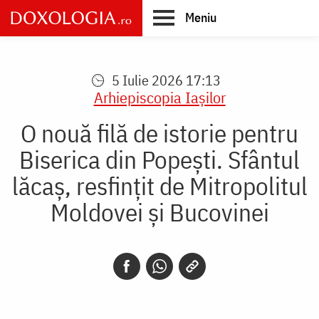
Skip
Meniu
to
main
Main
content
navigation
5 Iulie 2026 17:13
Arhiepiscopia Iaşilor
O nouă filă de istorie pentru
Biserica din Popești. Sfântul
lăcaș, resfințit de Mitropolitul
Moldovei și Bucovinei