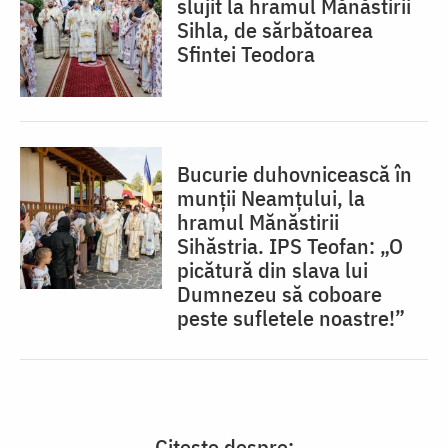
slujit la hramul Mănăstirii
Sihla, de sărbătoarea
Sfintei Teodora
Bucurie duhovnicească în
munții Neamțului, la
hramul Mănăstirii
Sihăstria. IPS Teofan: „O
picătură din slava lui
Dumnezeu să coboare
peste sufletele noastre!”
Citește despre: