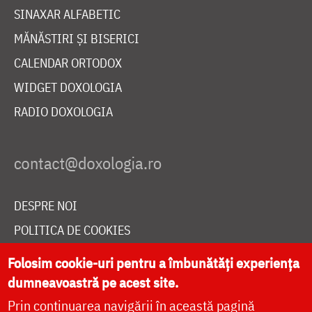
SINAXAR ALFABETIC
MĂNĂSTIRI ȘI BISERICI
CALENDAR ORTODOX
WIDGET DOXOLOGIA
RADIO DOXOLOGIA
DESPRE NOI
POLITICA DE COOKIES
DONEAZĂ ONLINE PENTRU CATEDRALA NAȚIONALĂ
Folosim cookie-uri pentru a îmbunătăți experiența
dumneavoastră pe acest site.
Prin continuarea navigării în această pagină
LIVE