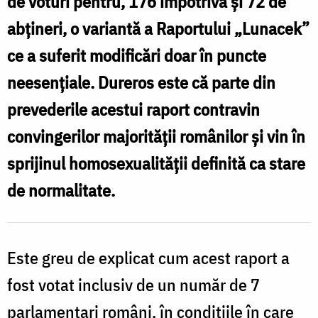
de voturi pentru, 176 împotrivă și 72 de
Parlamentul
abțineri, o variantă a Raportului „Lunacek”
European
ce a suferit modificări doar în puncte
neesențiale. Dureros este că parte din
prevederile acestui raport contravin
convingerilor majorității românilor și vin în
sprijinul homosexualității definită ca stare
de normalitate.
Este greu de explicat cum acest raport a
fost votat inclusiv de un număr de 7
parlamentari români, în condițiile în care