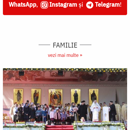
WhatsApp
,
Instagram
și
Telegram
!
FAMILIE
vezi mai multe »