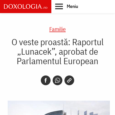
Skip
Meniu
to
main
Main
content
navigation
Familie
O veste proastă: Raportul
„Lunacek”, aprobat de
Parlamentul European