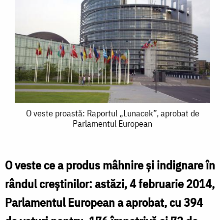
O
O veste proastă: Raportul „Lunacek”, aprobat de
Parlamentul European
veste
proastă:
Raportul
O veste ce a produs mâhnire și indignare în
„Lunacek”,
rândul creștinilor: astăzi, 4 februarie 2014,
aprobat
Parlamentul European a aprobat, cu 394
de